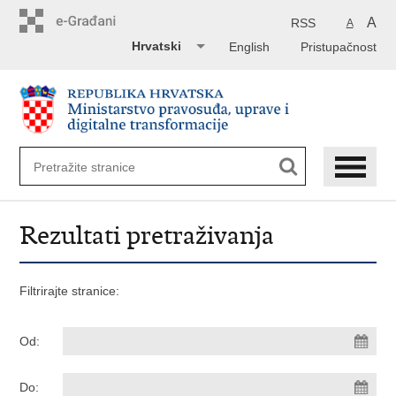
Preskoči
na
A
RSS
A
glavni
Hrvatski
English
Pristupačnost
sadržaj
Rezultati pretraživanja
Filtrirajte stranice:
Od:
Do: