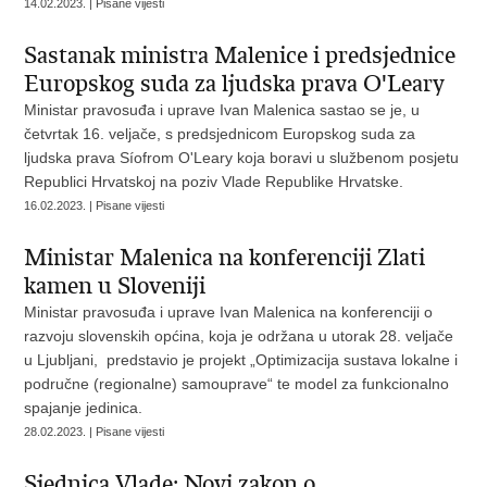
14.02.2023. | Pisane vijesti
Sastanak ministra Malenice i predsjednice
Europskog suda za ljudska prava O'Leary
Ministar pravosuđa i uprave Ivan Malenica sastao se je, u
četvrtak 16. veljače, s predsjednicom Europskog suda za
ljudska prava Síofrom O'Leary koja boravi u službenom posjetu
Republici Hrvatskoj na poziv Vlade Republike Hrvatske.
16.02.2023. | Pisane vijesti
Ministar Malenica na konferenciji Zlati
kamen u Sloveniji
Ministar pravosuđa i uprave Ivan Malenica na konferenciji o
razvoju slovenskih općina, koja je održana u utorak 28. veljače
u Ljubljani, predstavio je projekt „Optimizacija sustava lokalne i
područne (regionalne) samouprave“ te model za funkcionalno
spajanje jedinica.
28.02.2023. | Pisane vijesti
Sjednica Vlade: Novi zakon o