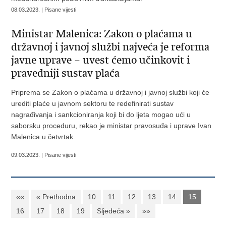
08.03.2023. | Pisane vijesti
Ministar Malenica: Zakon o plaćama u
državnoj i javnoj službi najveća je reforma
javne uprave – uvest ćemo učinkovit i
pravedniji sustav plaća
Priprema se Zakon o plaćama u državnoj i javnoj službi koji će
urediti plaće u javnom sektoru te redefinirati sustav
nagrađivanja i sankcioniranja koji bi do ljeta mogao ući u
saborsku proceduru, rekao je ministar pravosuđa i uprave Ivan
Malenica u četvrtak.
09.03.2023. | Pisane vijesti
««
« Prethodna
10
11
12
13
14
15
16
17
18
19
Sljedeća »
»»