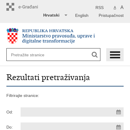
Preskoči
na
A
RSS
A
glavni
Hrvatski
English
Pristupačnost
sadržaj
Rezultati pretraživanja
Filtrirajte stranice:
Od:
Do: