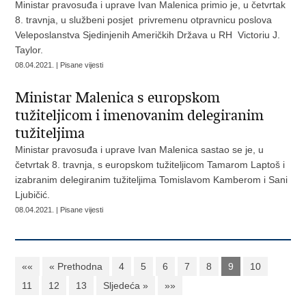
Ministar pravosuđa i uprave Ivan Malenica primio je, u četvrtak
8. travnja, u službeni posjet privremenu otpravnicu poslova
Veleposlanstva Sjedinjenih Američkih Država u RH Victoriu J.
Taylor.
08.04.2021. | Pisane vijesti
Ministar Malenica s europskom
tužiteljicom i imenovanim delegiranim
tužiteljima
Ministar pravosuđa i uprave Ivan Malenica sastao se je, u
četvrtak 8. travnja, s europskom tužiteljicom Tamarom Laptoš i
izabranim delegiranim tužiteljima Tomislavom Kamberom i Sani
Ljubičić.
08.04.2021. | Pisane vijesti
««
« Prethodna
4
5
6
7
8
9
10
11
12
13
Sljedeća »
»»