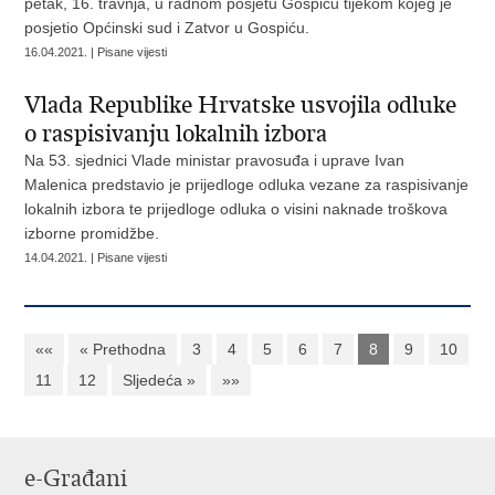
petak, 16. travnja, u radnom posjetu Gospiću tijekom kojeg je
posjetio Općinski sud i Zatvor u Gospiću.
16.04.2021. | Pisane vijesti
Vlada Republike Hrvatske usvojila odluke
o raspisivanju lokalnih izbora
Na 53. sjednici Vlade ministar pravosuđa i uprave Ivan
Malenica predstavio je prijedloge odluka vezane za raspisivanje
lokalnih izbora te prijedloge odluka o visini naknade troškova
izborne promidžbe.
14.04.2021. | Pisane vijesti
««
« Prethodna
3
4
5
6
7
8
9
10
11
12
Sljedeća »
»»
e-Građani