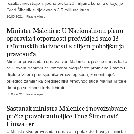
rezultat investicije vrijedne preko 20 milijuna kuna, a u kojoj je
Grad Šibenik sudjelovao s 2,5 milijuna kuna.
10.05.2021. | Pisane vijesti
Ministar Malenica: U Nacionalnom planu
oporavka i otpornosti predvidjeli smo 13
reformskih aktivnosti s ciljem poboljšanja
pravosuđa
Ministar pravosuđa i uprave Ivan Malenica izjavio je danas kako
se u ovom trenutku ne razmatra mogućnost promjene Ustava u
dijelu o izboru predsjednika Vrhovnog suda, komentirajući
prijedlog zamjenika predsjednika Vrhovnog suda Marina Mrčele
da bi ga suci sami trebali birati.
05.05.2021. | Pisane vijesti
Sastanak ministra Malenice i novoizabrane
pučke pravobraniteljice Tene Šimonović
Einwalter
U Ministarstvu pravosuđa i uprave, u petak 30. travnja, ministar