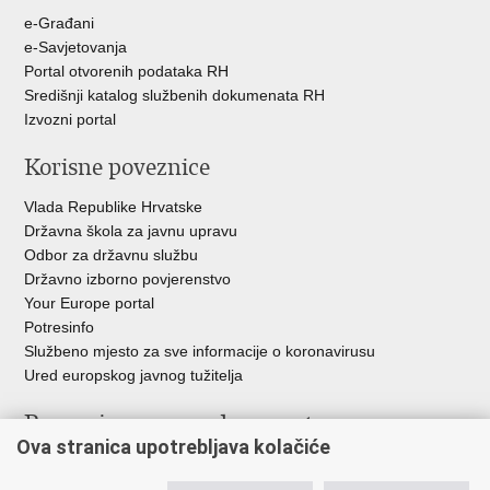
e-Građani
e-Savjetovanja
Portal otvorenih podataka RH
Središnji katalog službenih dokumenata RH
Izvozni portal
Korisne poveznice
Vlada Republike Hrvatske
Državna škola za javnu upravu
Odbor za državnu službu
Državno izborno povjerenstvo
Your Europe portal
Potresinfo
Službeno mjesto za sve informacije o koronavirusu
Ured europskog javnog tužitelja
Poveznice pravosudnog sustava
Ova stranica upotrebljava kolačiće
Portal sudova
Državno odvjetništvo