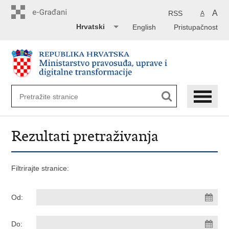
Preskoči
na
A
RSS
A
glavni
Hrvatski
English
Pristupačnost
sadržaj
Rezultati pretraživanja
Filtrirajte stranice:
Od:
Do: