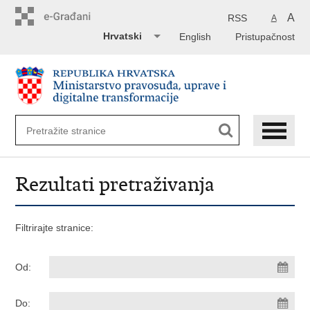
Preskoči
na
A
RSS
A
glavni
Hrvatski
English
Pristupačnost
sadržaj
Rezultati pretraživanja
Filtrirajte stranice:
Od:
Do: