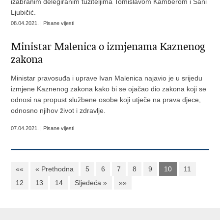
izabranim delegiranim tužiteljima Tomislavom Kamberom i Sani
Ljubičić.
08.04.2021. | Pisane vijesti
Ministar Malenica o izmjenama Kaznenog
zakona
Ministar pravosuđa i uprave Ivan Malenica najavio je u srijedu
izmjene Kaznenog zakona kako bi se ojačao dio zakona koji se
odnosi na propust službene osobe koji utječe na prava djece,
odnosno njihov život i zdravlje.
07.04.2021. | Pisane vijesti
««
« Prethodna
5
6
7
8
9
10
11
12
13
14
Sljedeća »
»»