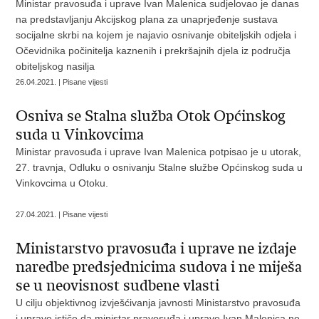
Ministar pravosuđa i uprave Ivan Malenica sudjelovao je danas
na predstavljanju Akcijskog plana za unaprjeđenje sustava
socijalne skrbi na kojem je najavio osnivanje obiteljskih odjela i
Očevidnika počinitelja kaznenih i prekršajnih djela iz područja
obiteljskog nasilja
26.04.2021. | Pisane vijesti
Osniva se Stalna služba Otok Općinskog
suda u Vinkovcima
Ministar pravosuđa i uprave Ivan Malenica potpisao je u utorak,
27. travnja, Odluku o osnivanju Stalne službe Općinskog suda u
Vinkovcima u Otoku.
27.04.2021. | Pisane vijesti
Ministarstvo pravosuđa i uprave ne izdaje
naredbe predsjednicima sudova i ne miješa
se u neovisnost sudbene vlasti
U cilju objektivnog izvješćivanja javnosti Ministarstvo pravosuđa
i uprave ističe da ministar pravosuđa i uprave Ivan Malenica ne