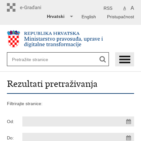
Preskoči
na
A
RSS
A
glavni
Hrvatski
English
Pristupačnost
sadržaj
Rezultati pretraživanja
Filtrirajte stranice:
Od:
Do: