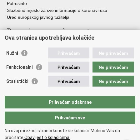
Potresinfo
Službeno mjesto za sve informacije o koronavirusu
Ured europskog javnog tužitelja
Poveznice pravosudnog sustava
Ova stranica upotrebljava kolačiće
Portal sudova
Državno odvjetništvo
Nužni
Prihvaćam
Ne prihvaćam
Ured za suzbijanje korupcije i organiziranog kriminaliteta
Državno sudbeno vijeće
Funkcionalni
Prihvaćam
Ne prihvaćam
Državnoodvjetničko vijeće
Pravosudna akademija
Statistički
Prihvaćam
Ne prihvaćam
Hrvatska odvjetnička komora
Hrvatska javnobilježnička komora
Europski pravosudni portal
Prihvaćam odabrane
Prihvaćam sve
Povratak na vrh
Copyright © 2026 Ministarstvo pravosuđa, uprave i digitalne
Na ovoj mrežnoj stranci koriste se kolačići. Molimo Vas da
transformacije Republike Hrvatske.
Uvjeti korištenja
.
Izjava o
pročitate
Obavijest o kolačićima.