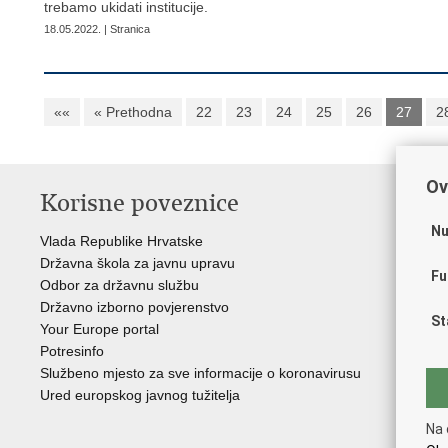
trebamo ukidati institucije.
18.05.2022. | Stranica
««
« Prethodna
22
23
24
25
26
27
2
Ov
Korisne poveznice
P
Nu
Vlada Republike Hrvatske
Por
Državna škola za javnu upravu
Drž
Fu
Odbor za državnu službu
Ure
Državno izborno povjerenstvo
Drž
St
Your Europe portal
Drž
Potresinfo
Pra
Službeno mjesto za sve informacije o koronavirusu
Hrv
Ured europskog javnog tužitelja
Hrv
Eur
Na 