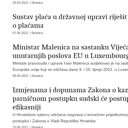
29.04.2022. | Stranica
Sustav plaća u državnoj upravi riješi
o plaćama
07.06.2022. | Stranica
Ministar Malenica na sastanku Vijeć
unutarnjih poslova EU u Luxembour
Ministar pravosuđa i uprave Ivan Malenica sudjelovao je na sas
Europske unije koji se održava dana 9. i 10. lipnja 2022. u Lu
09.06.2022. | Stranica
Izmjenama i dopunama Zakona o kaz
parničnom postupku sudski će postupci
efikasniji
U Hrvatskom saboru održana rasprava o konačnim prijedlozim
postupku i Zakona o Vladi Republike Hrvatske.
15.06.2022. | Stranica