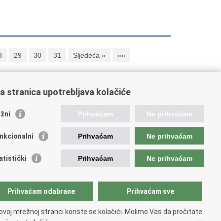
8
29
30
31
Sljedeća »
»»
a stranica upotrebljava kolačiće
oveznice pravosudnog sustava
žni
Prihvaćam
Ne prihvaćam
tal sudova
avno odvjetništvo
nkcionalni
Prihvaćam
Ne prihvaćam
d za suzbijanje korupcije i organiziranog kriminaliteta
avno sudbeno vijeće
atistički
Prihvaćam
Ne prihvaćam
avnoodvjetničko vijeće
vosudna akademija
atska odvjetnička komora
Prihvaćam odabrane
Prihvaćam sve
atska javnobilježnička komora
opski pravosudni portal
ovoj mrežnoj stranci koriste se kolačići. Molimo Vas da pročitate