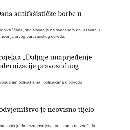
ana antifašističke borbe u
jednika Vlade, sudjelovao je na svečanom obilježavanju
osnivanja prvog partizanskog odreda.
rojekta „Daljnje unaprjeđenje
odernizacije pravosudnog
ravosudnim policajkama i policajcima u povodu
vjetništvo je neovisno tijelo
a naglasio je da nezadovoljstvo odlukama ne znači da