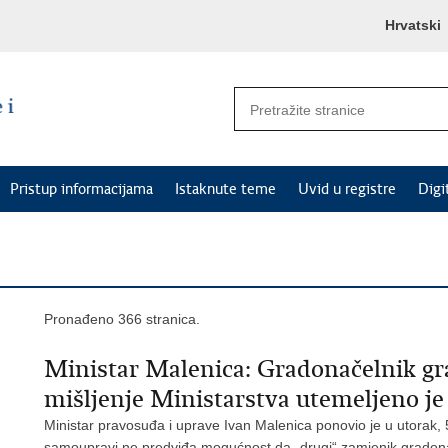
Hrvatski
Pristup informacijama
Istaknute teme
Uvid u registre
Digi
Pronađeno 366 stranica.
Ministar Malenica: Gradonačelnik gra
mišljenje Ministarstva utemeljeno j
Ministar pravosuđa i uprave Ivan Malenica ponovio je u utorak, 5
samoupravi ne predviđa mogućnost da „drugi“ zamjenik gradon