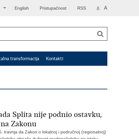
A
English
Pristupačnost
RSS
A
talna transformacija
Kontakti
da Splita nije podnio ostavku,
e na Zakonu
. travnja da Zakon o lokalnoj i područnoj (regionalnoj)
ačelnika obnaša dužnost gradonačelnika po isteku