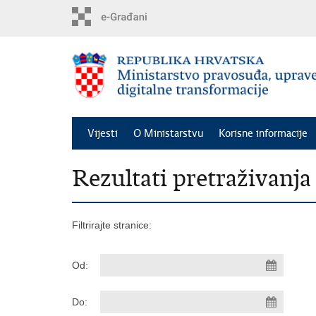
Preskoči
na
glavni
sadržaj
Vijesti
O Ministarstvu
Korisne informacije
Rezultati pretraživanja
Filtrirajte stranice:
Od:
Do: