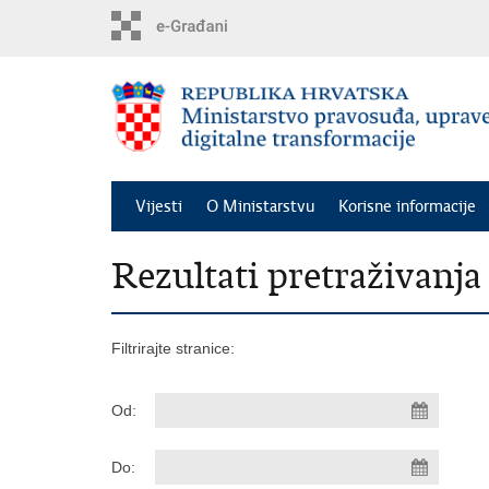
Preskoči
na
glavni
sadržaj
Vijesti
O Ministarstvu
Korisne informacije
Rezultati pretraživanja
Filtrirajte stranice:
Od:
Do: