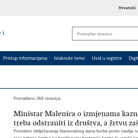
Hrvatski
Pristup informacijama
Istaknute teme
Uvid u registre
Digi
Pronađeno 366 stranica.
Ministar Malenica o izmjenama kazn
treba odstraniti iz društva, a žrtvu zaš
Povodom obilježavanja Nacionalnog dana borbe protiv nasilja na
nizu zakona kojima se pooštravaju postojeće kazne te uvode n