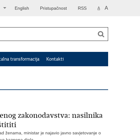
A
English
Pristupačnost
RSS
A
talna transformacija
Kontakti
enog zakonodavstva: nasilnika
tititi
d ženama, ministar je najavio javno savjetovanje o
ova kaznena djela