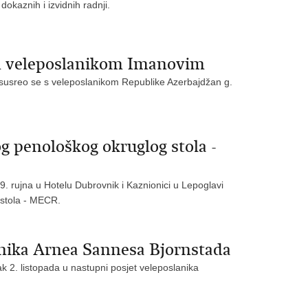
okaznih i izvidnih radnji.
im veleposlanikom Imanovim
a susreo se s veleposlanikom Republike Azerbajdžan g.
g penološkog okruglog stola -
29. rujna u Hotelu Dubrovnik i Kaznionici u Lepoglavi
 stola - MECR.
anika Arnea Sannesa Bjornstada
k 2. listopada u nastupni posjet veleposlanika