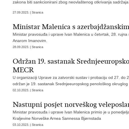
zakona biti sankcionirani zbog neovlaštenog otkrivanja sadržaja d
27.09.2023. | Stranica
Ministar Malenica s azerbajdžansk
Ministar pravosuđa i uprave Ivan Malenica u četvrtak, 28. rujn
Anarom Imanovim.
28.09.2023. | Stranica
Održan 19. sastanak Srednjeeuropsko
MECR
U organizaciji Uprave za zatvorski sustav i probaciju od 27. do 
održan je 19. sastanak Srednjeeuropskog penološkog okruglog
02.10.2023. | Stranica
Nastupni posjet norveškog veleposl
Ministar pravosuđa i uprave Ivan Malenica primio je u ponedjelja
Kraljevine Norveške Arnea Sannessa Bjørnstada
03.10.2023. | Stranica