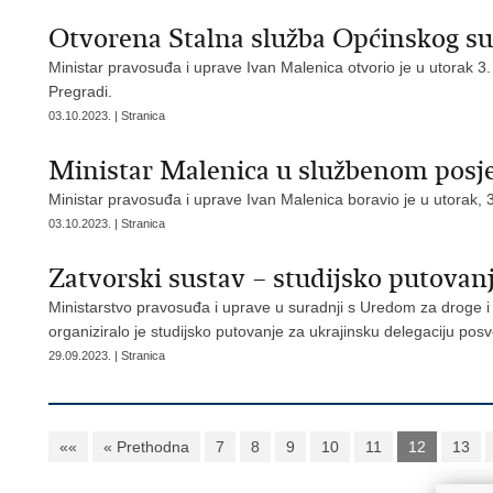
Otvorena Stalna služba Općinskog su
Ministar pravosuđa i uprave Ivan Malenica otvorio je u utorak 3
Pregradi.
03.10.2023. | Stranica
Ministar Malenica u službenom posj
Ministar pravosuđa i uprave Ivan Malenica boravio je u utorak, 
03.10.2023. | Stranica
Zatvorski sustav – studijsko putovanj
Ministarstvo pravosuđa i uprave u suradnji s Uredom za droge i 
organiziralo je studijsko putovanje za ukrajinsku delegaciju po
29.09.2023. | Stranica
««
« Prethodna
7
8
9
10
11
12
13