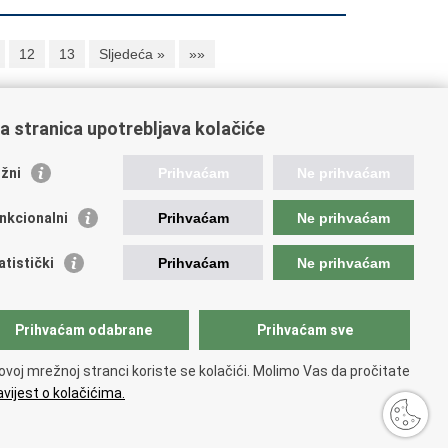
12
13
Sljedeća »
»»
a stranica upotrebljava kolačiće
oveznice pravosudnog sustava
žni
Prihvaćam
Ne prihvaćam
tal sudova
avno odvjetništvo
nkcionalni
Prihvaćam
Ne prihvaćam
d za suzbijanje korupcije i organiziranog kriminaliteta
avno sudbeno vijeće
atistički
Prihvaćam
Ne prihvaćam
avnoodvjetničko vijeće
vosudna akademija
atska odvjetnička komora
Prihvaćam odabrane
Prihvaćam sve
atska javnobilježnička komora
opski pravosudni portal
ovoj mrežnoj stranci koriste se kolačići. Molimo Vas da pročitate
vijest o kolačićima.
 korištenja
.
Izjava o