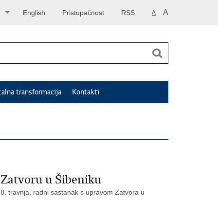
A
English
Pristupačnost
RSS
A
talna transformacija
Kontakti
 Zatvoru u Šibeniku
28. travnja, radni sastanak s upravom Zatvora u