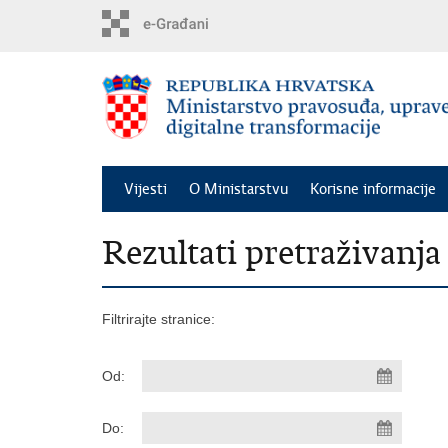
Preskoči
na
glavni
sadržaj
Vijesti
O Ministarstvu
Korisne informacije
Rezultati pretraživanja
Filtrirajte stranice:
Od:
Do: