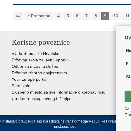
««
« Prethodna
4
5
6
7
8
9
10
11
Ov
Korisne poveznice
P
Nu
Vlada Republike Hrvatske
Por
Državna škola za javnu upravu
Drž
Fu
Odbor za državnu službu
Ure
Državno izborno povjerenstvo
Drž
St
Your Europe portal
Drž
Potresinfo
Pra
Službeno mjesto za sve informacije o koronavirusu
Hrv
Ured europskog javnog tužitelja
Hrv
Eur
Na 
Oba
inistarstvo pravosuđa, uprave i digitalne transformacije Republike Hrvatske.
Uvjeti
pristupačnosti
.