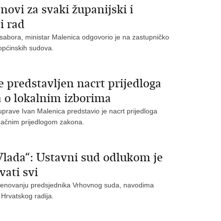
novi za svaki županijski i
i rad
sabora, ministar Malenica odgovorio je na zastupničko
i općinskih sudova.
 predstavljen nacrt prijedloga
 o lokalnim izborima
uprave Ivan Malenica predstavio je nacrt prijedloga
načnim prijedlogom zakona.
Vlada“: Ustavni sud odlukom je
vati svi
 imenovanju predsjednika Vrhovnog suda, navodima
Hrvatskog radija.