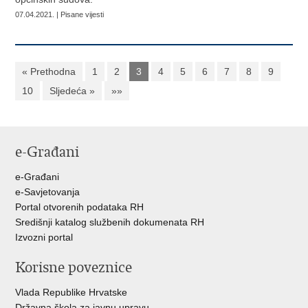
07.04.2021. | Pisane vijesti
« Prethodna
1
2
3
4
5
6
7
8
9
10
Sljedeća »
»»
e-Građani
e-Građani
e-Savjetovanja
Portal otvorenih podataka RH
Središnji katalog službenih dokumenata RH
Izvozni portal
Korisne poveznice
Vlada Republike Hrvatske
Državna škola za javnu upravu