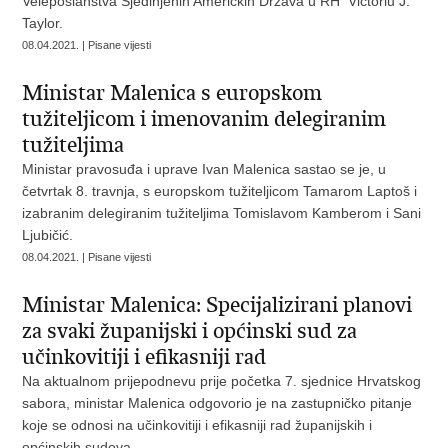
Veleposlanstva Sjedinjenih Američkih Država u RH Victoriu J.
Taylor.
08.04.2021. | Pisane vijesti
Ministar Malenica s europskom
tužiteljicom i imenovanim delegiranim
tužiteljima
Ministar pravosuđa i uprave Ivan Malenica sastao se je, u
četvrtak 8. travnja, s europskom tužiteljicom Tamarom Laptoš i
izabranim delegiranim tužiteljima Tomislavom Kamberom i Sani
Ljubičić.
08.04.2021. | Pisane vijesti
Ministar Malenica: Specijalizirani planovi
za svaki županijski i općinski sud za
učinkovitiji i efikasniji rad
Na aktualnom prijepodnevu prije početka 7. sjednice Hrvatskog
sabora, ministar Malenica odgovorio je na zastupničko pitanje
koje se odnosi na učinkovitiji i efikasniji rad županijskih i
općinskih sudova.