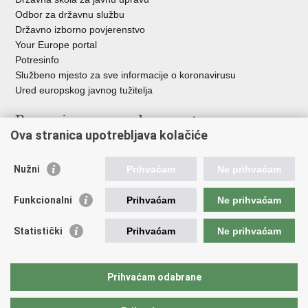
Odbor za državnu službu
Državno izborno povjerenstvo
Your Europe portal
Potresinfo
Službeno mjesto za sve informacije o koronavirusu
Ured europskog javnog tužitelja
Poveznice pravosudnog sustava
Ova stranica upotrebljava kolačiće
Portal sudova
Državno odvjetništvo
Nužni
Prihvaćam
Ne prihvaćam
Ured za suzbijanje korupcije i organiziranog kriminaliteta
Državno sudbeno vijeće
Funkcionalni
Prihvaćam
Ne prihvaćam
Državnoodvjetničko vijeće
Pravosudna akademija
Statistički
Prihvaćam
Ne prihvaćam
Hrvatska odvjetnička komora
Hrvatska javnobilježnička komora
Europski pravosudni portal
Prihvaćam odabrane