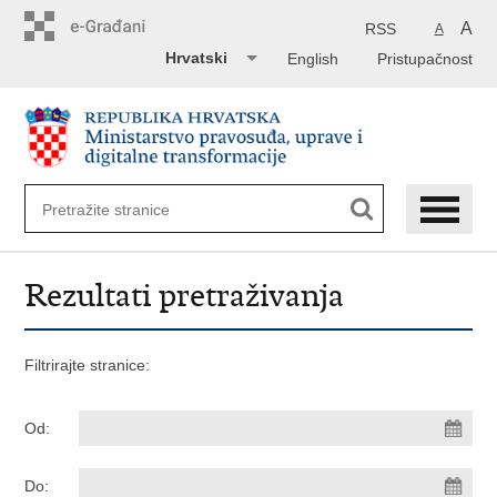
Preskoči
na
A
RSS
A
glavni
Hrvatski
English
Pristupačnost
sadržaj
Rezultati pretraživanja
Filtrirajte stranice:
Od:
Do: