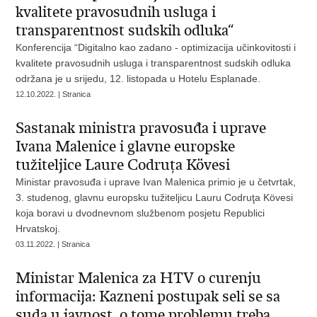
kvalitete pravosudnih usluga i
transparentnost sudskih odluka“
Konferencija “Digitalno kao zadano - optimizacija učinkovitosti i
kvalitete pravosudnih usluga i transparentnost sudskih odluka
održana je u srijedu, 12. listopada u Hotelu Esplanade.
12.10.2022. | Stranica
Sastanak ministra pravosuđa i uprave
Ivana Malenice i glavne europske
tužiteljice Laure Codruţa Kövesi
Ministar pravosuđa i uprave Ivan Malenica primio je u četvrtak,
3. studenog, glavnu europsku tužiteljicu Lauru Codruţa Kövesi
koja boravi u dvodnevnom službenom posjetu Republici
Hrvatskoj.
03.11.2022. | Stranica
Ministar Malenica za HTV o curenju
informacija: Kazneni postupak seli se sa
suda u javnost, o tome problemu treba