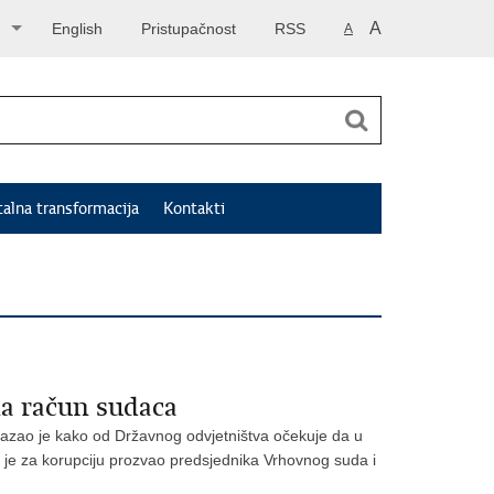
A
English
Pristupačnost
RSS
A
talna transformacija
Kontakti
a račun sudaca
 kazao je kako od Državnog odvjetništva očekuje da u
 je za korupciju prozvao predsjednika Vrhovnog suda i