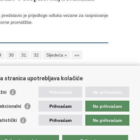
 predstavio je prijedloge odluka vezane za raspisivanje
zborne promidžbe.
9
30
31
32
Sljedeća »
»»
a stranica upotrebljava kolačiće
oveznice pravosudnog sustava
žni
Prihvaćam
Ne prihvaćam
tal sudova
avno odvjetništvo
nkcionalni
Prihvaćam
Ne prihvaćam
d za suzbijanje korupcije i organiziranog kriminaliteta
avno sudbeno vijeće
atistički
Prihvaćam
Ne prihvaćam
avnoodvjetničko vijeće
vosudna akademija
atska odvjetnička komora