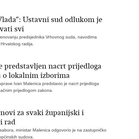
Vlada“: Ustavni sud odlukom je
vati svi
 imenovanju predsjednika Vrhovnog suda, navodima
Hrvatskog radija.
 predstavljen nacrt prijedloga
 o lokalnim izborima
uprave Ivan Malenica predstavio je nacrt prijedloga
načnim prijedlogom zakona.
novi za svaki županijski i
i rad
sabora, ministar Malenica odgovorio je na zastupničko
i općinskih sudova.