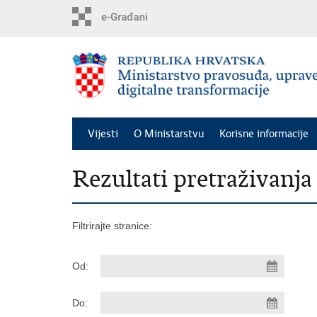
Preskoči
na
glavni
sadržaj
Vijesti
O Ministarstvu
Korisne informacije
Rezultati pretraživanja
Filtrirajte stranice:
Od:
Do: