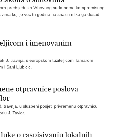
izbora predsjednika Vrhovnog suda nema kompromisnog
vima koji je već tri godine na snazi i nitko ga dosad
teljicom i imenovanim
tak 8. travnja, s europskom tužiteljicom Tamarom
 i Sani Ljubičić.
mene otpravnice poslova
lor
8. travnja, u službeni posjet privremenu otpravnicu
iu J. Taylor.
luke o raspisivanju lokalnih