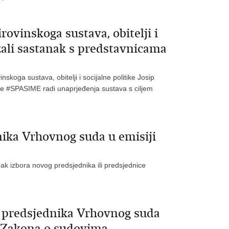
rovinskoga sustava, obitelji i
ržali sastanak s predstavnicama
skoga sustava, obitelji i socijalne politike Josip
tive #SPASIME radi unaprjeđenja sustava s ciljem
nika Vrhovnog suda u emisiji
ak izbora novog predsjednika ili predsjednice
g predsjednika Vrhovnog suda
 i Zakona o sudovima