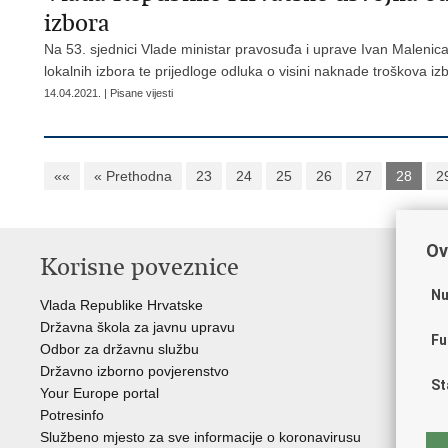
izbora
Na 53. sjednici Vlade ministar pravosuđa i uprave Ivan Malenica
lokalnih izbora te prijedloge odluka o visini naknade troškova i
14.04.2021. | Pisane vijesti
««
« Prethodna
23
24
25
26
27
28
2
Ov
Korisne poveznice
P
Nu
Vlada Republike Hrvatske
Por
Državna škola za javnu upravu
Drž
Fu
Odbor za državnu službu
Ure
Državno izborno povjerenstvo
Drž
St
Your Europe portal
Drž
Potresinfo
Pra
Službeno mjesto za sve informacije o koronavirusu
Hrv