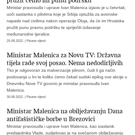
pružit ćemo im punu podršku
Ministar pravosuđa i uprave Ivan Malenica izjavio je u četvrtak,
uoči sastanka s pilotima koje je Srbija optužila za avionske
napade nad civilima nakon operacije Oluja, da će im Hrvatska
pružiti punu pravnu podršku te spriječiti izdavanje
međunarodne tjeralice.
25.08.2022. | Pisane vijesti
Ministar Malenica za Novu TV: Državna
tijela rade svoj posao. Nema nedodirljivih
Tko je odgovoran za malverzacije plinom, čudi li ga način
poslovanja u Ini te koliko ćemo čekati sudski epilog ove akcije u
Dnevniku Nove TV govorio je ministar pravosuđa Ivan
Malenica.
30.08.2022. | Pisane vijesti
Ministar Malenica na obilježavanju Dana
antifašističke borbe u Brezovici
Ministar pravosuđa i uprave Ivan Malenica, kao izaslanik
predsjednika Vlade, sudjelovao je na svečanom obilježavanju