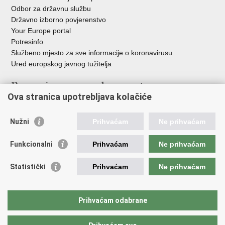
Odbor za državnu službu
Državno izborno povjerenstvo
Your Europe portal
Potresinfo
Službeno mjesto za sve informacije o koronavirusu
Ured europskog javnog tužitelja
Poveznice pravosudnog sustava
Ova stranica upotrebljava kolačiće
Portal sudova
Državno odvjetništvo
Nužni
Prihvaćam
Ne prihvaćam
Ured za suzbijanje korupcije i organiziranog kriminaliteta
Državno sudbeno vijeće
Funkcionalni
Prihvaćam
Ne prihvaćam
Državnoodvjetničko vijeće
Pravosudna akademija
Statistički
Prihvaćam
Ne prihvaćam
Hrvatska odvjetnička komora
Hrvatska javnobilježnička komora
Europski pravosudni portal
Prihvaćam odabrane