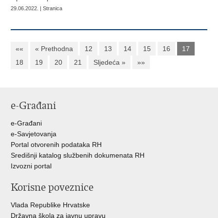
29.06.2022. | Stranica
««
« Prethodna
12
13
14
15
16
17
18
19
20
21
Sljedeća »
»»
e-Građani
e-Građani
e-Savjetovanja
Portal otvorenih podataka RH
Središnji katalog službenih dokumenata RH
Izvozni portal
Korisne poveznice
Vlada Republike Hrvatske
Državna škola za javnu upravu