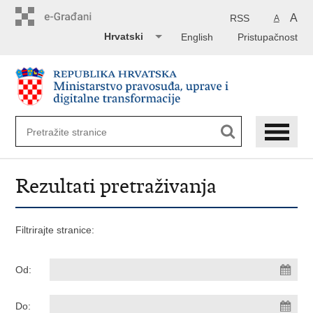
Preskoči
na
A
RSS
A
glavni
Hrvatski
English
Pristupačnost
sadržaj
Rezultati pretraživanja
Filtrirajte stranice:
Od:
Do: