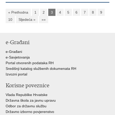
« Prethodna
1
2
3
4
5
6
7
8
9
10
Sljedeća »
»»
e-Građani
e-Građani
e-Savjetovanja
Portal otvorenih podataka RH
Središnji katalog službenih dokumenata RH
Izvozni portal
Korisne poveznice
Vlada Republike Hrvatske
Državna škola za javnu upravu
Odbor za državnu službu
Državno izborno povjerenstvo