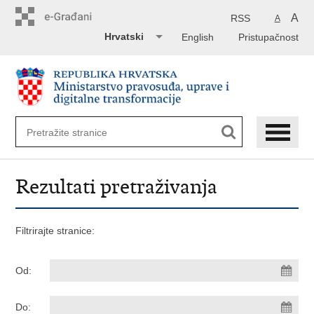
Preskoči
na
A
RSS
A
glavni
Hrvatski
English
Pristupačnost
sadržaj
Rezultati pretraživanja
Filtrirajte stranice:
Od:
Do: