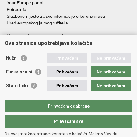
Your Europe portal
Potresinfo
Službeno mjesto za sve informacije o koronavirusu
Ured europskog javnog tužitelja
Poveznice pravosudnog sustava
Ova stranica upotrebljava kolačiće
Portal sudova
Državno odvjetništvo
Nužni
Prihvaćam
Ne prihvaćam
Ured za suzbijanje korupcije i organiziranog kriminaliteta
Državno sudbeno vijeće
Funkcionalni
Prihvaćam
Ne prihvaćam
Državnoodvjetničko vijeće
Pravosudna akademija
Statistički
Prihvaćam
Ne prihvaćam
Hrvatska odvjetnička komora
Hrvatska javnobilježnička komora
Europski pravosudni portal
Prihvaćam odabrane
Prihvaćam sve
Povratak na vrh
Copyright © 2026 Ministarstvo pravosuđa, uprave i digitalne
Na ovoj mrežnoj stranci koriste se kolačići. Molimo Vas da