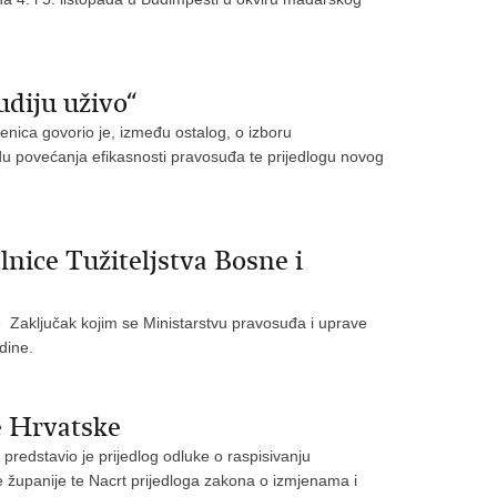
udiju uživo“
enica govorio je, između ostalog, o izboru
du povećanja efikasnosti pravosuđa te prijedlogu novog
lnice Tužiteljstva Bosne i
e Zaključak kojim se Ministarstvu pravosuđa i uprave
dine.
e Hrvatske
predstavio je prijedlog odluke o raspisivanju
županije te Nacrt prijedloga zakona o izmjenama i