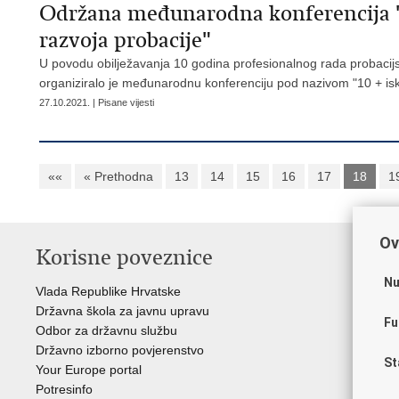
Održana međunarodna konferencija "10
razvoja probacije"
U povodu obilježavanja 10 godina profesionalnog rada probacijs
organiziralo je međunarodnu konferenciju pod nazivom "10 + isku
27.10.2021. | Pisane vijesti
««
« Prethodna
13
14
15
16
17
18
1
Ov
Korisne poveznice
P
Nu
Vlada Republike Hrvatske
Por
Državna škola za javnu upravu
Drž
Fu
Odbor za državnu službu
Ure
Državno izborno povjerenstvo
Drž
St
Your Europe portal
Drž
Potresinfo
Pra