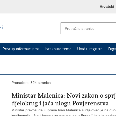
Hrvatski
Pristup informacijama
Istaknute teme
Uvid u registre
Digi
Pronađeno 324 stranica.
Ministar Malenica: Novi zakon o sprj
djelokrug i jača ulogu Povjerenstva
Ministar pravosuđa i uprave Ivan Malenica sudjelovao je na dvod
inteligencija - Novi izazovi za pravosuđe u Europi“ koja je održ