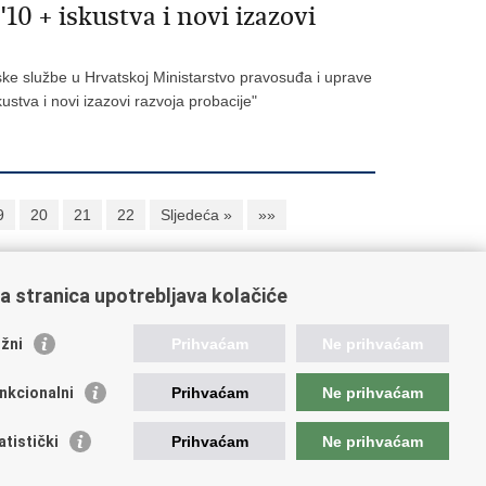
 + iskustva i novi izazovi
ke službe u Hrvatskoj Ministarstvo pravosuđa i uprave
stva i novi izazovi razvoja probacije"
9
20
21
22
Sljedeća »
»»
a stranica upotrebljava kolačiće
oveznice pravosudnog sustava
žni
Prihvaćam
Ne prihvaćam
tal sudova
avno odvjetništvo
nkcionalni
Prihvaćam
Ne prihvaćam
d za suzbijanje korupcije i organiziranog kriminaliteta
avno sudbeno vijeće
atistički
Prihvaćam
Ne prihvaćam
avnoodvjetničko vijeće
vosudna akademija