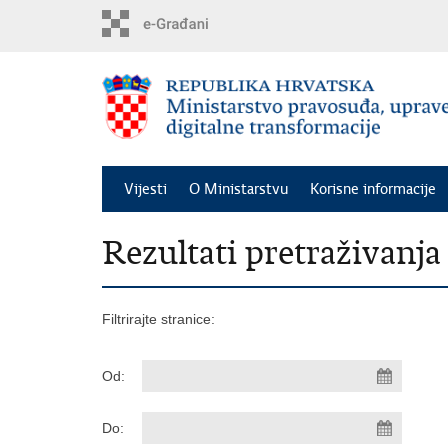
Preskoči
na
glavni
sadržaj
Vijesti
O Ministarstvu
Korisne informacije
Rezultati pretraživanja
Filtrirajte stranice:
Od:
Do: