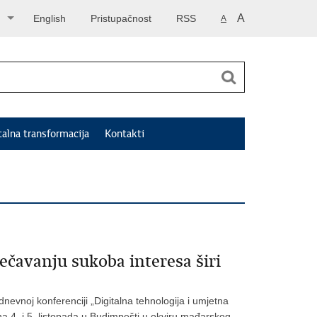
A
English
Pristupačnost
RSS
A
talna transformacija
Kontakti
ečavanju sukoba interesa širi
nevnoj konferenciji „Digitalna tehnologija i umjetna
ana 4. i 5. listopada u Budimpešti u okviru mađarskog