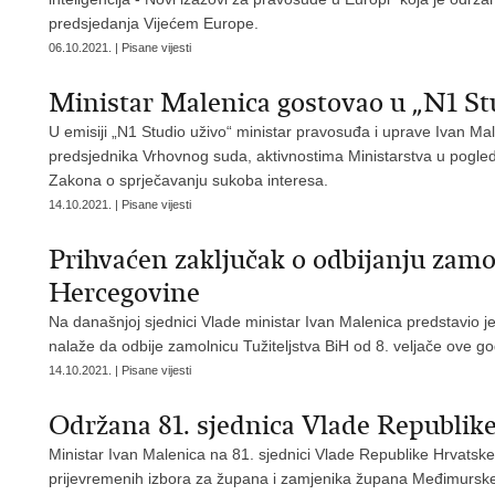
predsjedanja Vijećem Europe.
06.10.2021. | Pisane vijesti
Ministar Malenica gostovao u „N1 St
U emisiji „N1 Studio uživo“ ministar pravosuđa i uprave Ivan Mal
predsjednika Vrhovnog suda, aktivnostima Ministarstva u pogle
Zakona o sprječavanju sukoba interesa.
14.10.2021. | Pisane vijesti
Prihvaćen zaključak o odbijanju zamo
Hercegovine
Na današnjoj sjednici Vlade ministar Ivan Malenica predstavio j
nalaže da odbije zamolnicu Tužiteljstva BiH od 8. veljače ove go
14.10.2021. | Pisane vijesti
Održana 81. sjednica Vlade Republik
Ministar Ivan Malenica na 81. sjednici Vlade Republike Hrvatske 
prijevremenih izbora za župana i zamjenika župana Međimurske 