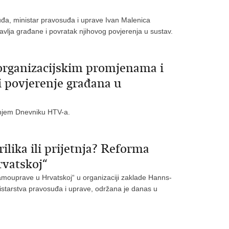
đa, ministar pravosuđa i uprave Ivan Malenica
avlja građane i povratak njihovog povjerenja u sustav.
organizacijskim promjenama i
 povjerenje građana u
šnjem Dnevniku HTV-a.
ilika ili prijetnja? Reforma
rvatskoj“
e samouprave u Hrvatskoj“ u organizaciji zaklade Hanns-
nistarstva pravosuđa i uprave, održana je danas u