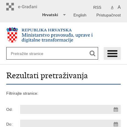
Preskoči
na
A
RSS
A
glavni
Hrvatski
English
Pristupačnost
sadržaj
Rezultati pretraživanja
Filtrirajte stranice:
Od:
Do: