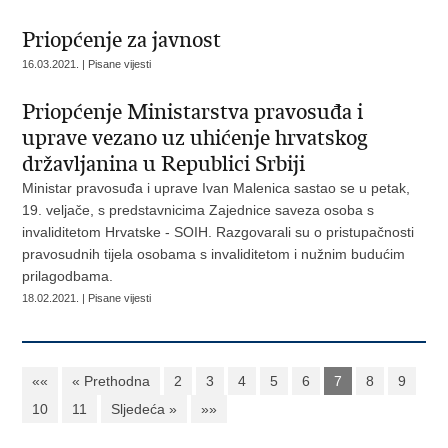
Priopćenje za javnost
16.03.2021. | Pisane vijesti
Priopćenje Ministarstva pravosuđa i
uprave vezano uz uhićenje hrvatskog
državljanina u Republici Srbiji
Ministar pravosuđa i uprave Ivan Malenica sastao se u petak,
19. veljače, s predstavnicima Zajednice saveza osoba s
invaliditetom Hrvatske - SOIH. Razgovarali su o pristupačnosti
pravosudnih tijela osobama s invaliditetom i nužnim budućim
prilagodbama.
18.02.2021. | Pisane vijesti
««
« Prethodna
2
3
4
5
6
7
8
9
10
11
Sljedeća »
»»