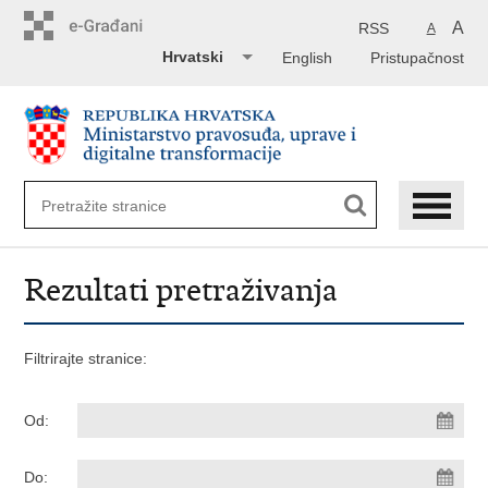
Preskoči
na
A
RSS
A
glavni
Hrvatski
English
Pristupačnost
sadržaj
Rezultati pretraživanja
Filtrirajte stranice:
Od:
Do: