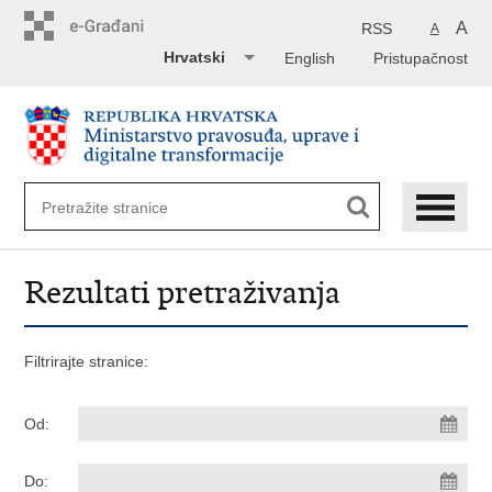
Preskoči
na
A
RSS
A
glavni
Hrvatski
English
Pristupačnost
sadržaj
Rezultati pretraživanja
Filtrirajte stranice:
Od:
Do: