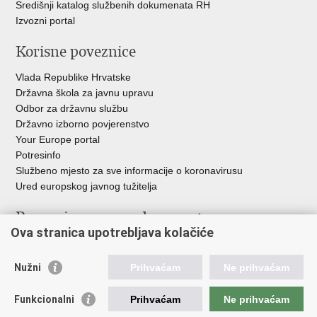
Središnji katalog službenih dokumenata RH
Izvozni portal
Korisne poveznice
Vlada Republike Hrvatske
Državna škola za javnu upravu
Odbor za državnu službu
Državno izborno povjerenstvo
Your Europe portal
Potresinfo
Službeno mjesto za sve informacije o koronavirusu
Ured europskog javnog tužitelja
Poveznice pravosudnog sustava
Ova stranica upotrebljava kolačiće
Portal sudova
Državno odvjetništvo
Nužni
Prihvaćam
Ne prihvaćam
Ured za suzbijanje korupcije i organiziranog kriminaliteta
Državno sudbeno vijeće
Funkcionalni
Prihvaćam
Ne prihvaćam
Državnoodvjetničko vijeće