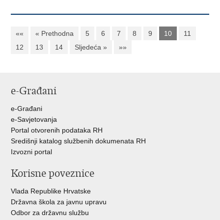
««
« Prethodna
5
6
7
8
9
10
11
12
13
14
Sljedeća »
»»
e-Građani
e-Građani
e-Savjetovanja
Portal otvorenih podataka RH
Središnji katalog službenih dokumenata RH
Izvozni portal
Korisne poveznice
Vlada Republike Hrvatske
Državna škola za javnu upravu
Odbor za državnu službu