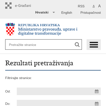
Preskoči
na
A
RSS
A
glavni
Hrvatski
English
Pristupačnost
sadržaj
Rezultati pretraživanja
Filtrirajte stranice:
Od:
Do: