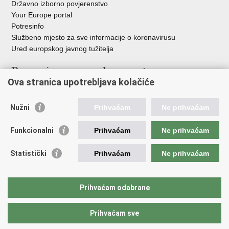
Državno izborno povjerenstvo
Your Europe portal
Potresinfo
Službeno mjesto za sve informacije o koronavirusu
Ured europskog javnog tužitelja
Poveznice pravosudnog sustava
Ova stranica upotrebljava kolačiće
Portal sudova
Državno odvjetništvo
Nužni
Prihvaćam
Ne prihvaćam
Ured za suzbijanje korupcije i organiziranog kriminaliteta
Državno sudbeno vijeće
Funkcionalni
Prihvaćam
Ne prihvaćam
Državnoodvjetničko vijeće
Pravosudna akademija
Statistički
Prihvaćam
Ne prihvaćam
Hrvatska odvjetnička komora
Hrvatska javnobilježnička komora
Europski pravosudni portal
Prihvaćam odabrane
Prihvaćam sve
Povratak na vrh