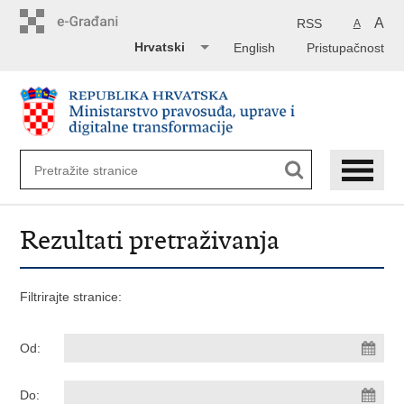
Preskoči
na
A
RSS
A
glavni
Hrvatski
English
Pristupačnost
sadržaj
Rezultati pretraživanja
Filtrirajte stranice:
Od:
Do: