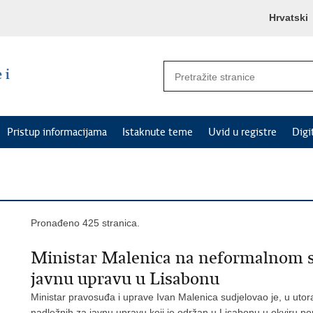
Hrvatski
Pristup informacijama
Istaknute teme
Uvid u registre
Digi
Pronađeno 425 stranica.
Ministar Malenica na neformalnom s
javnu upravu u Lisabonu
Ministar pravosuđa i uprave Ivan Malenica sudjelovao je, u utor
nadležnih za javnu upravu koji je održan u Lisabonu u okviru p