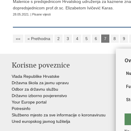
Malenice s predsjednicom Hrvatskog udruženja za kaznene znano
dopredsjednicom prof.dr.sc. Elizabetom Ivičević Karas.
28.05.2021. | Pisane vijesti
««
« Prethodna
2
3
4
5
6
7
8
9
Ov
Korisne poveznice
P
Nu
Vlada Republike Hrvatske
Por
Državna škola za javnu upravu
Drž
Fu
Odbor za državnu službu
Ure
Državno izborno povjerenstvo
Drž
St
Your Europe portal
Drž
Potresinfo
Pra
Službeno mjesto za sve informacije o koronavirusu
Hrv
Ured europskog javnog tužitelja
Hrv
Eur