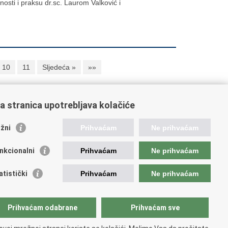
sti i praksu dr.sc. Laurom Valković i
10
11
Sljedeća »
»»
a stranica upotrebljava kolačiće
oveznice pravosudnog sustava
žni
Prihvaćam
Ne prihvaćam
tal sudova
avno odvjetništvo
nkcionalni
Prihvaćam
Ne prihvaćam
d za suzbijanje korupcije i organiziranog kriminaliteta
avno sudbeno vijeće
atistički
Prihvaćam
Ne prihvaćam
avnoodvjetničko vijeće
vosudna akademija
atska odvjetnička komora
Prihvaćam odabrane
Prihvaćam sve
atska javnobilježnička komora
opski pravosudni portal