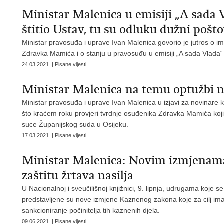
Ministar Malenica u emisiji „A sada 
štitio Ustav, tu su odluku dužni pošto
Ministar pravosuđa i uprave Ivan Malenica govorio je jutros o
Zdravka Mamića i o stanju u pravosuđu u emisiji „A sada Vlada“ 
24.03.2021. | Pisane vijesti
Ministar Malenica na temu optužbi n
Ministar pravosuđa i uprave Ivan Malenica u izjavi za novinare
što kraćem roku provjeri tvrdnje osuđenika Zdravka Mamića koji
suce Županijskog suda u Osijeku.
17.03.2021. | Pisane vijesti
Ministar Malenica: Novim izmjenam
zaštitu žrtava nasilja
U Nacionalnoj i sveučilišnoj knjižnici, 9. lipnja, udrugama koje 
predstavljene su nove izmjene Kaznenog zakona koje za cilj imaj
sankcioniranje počinitelja tih kaznenih djela.
09.06.2021. | Pisane vijesti