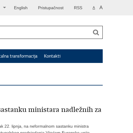
A
English
Pristupačnost
RSS
A
talna transformacija
Kontakti
astanku ministara nadležnih za
ak 22. lipnja, na neformalnom sastanku ministra
ortugalskog predsjedanja Vijećem Europske unije.