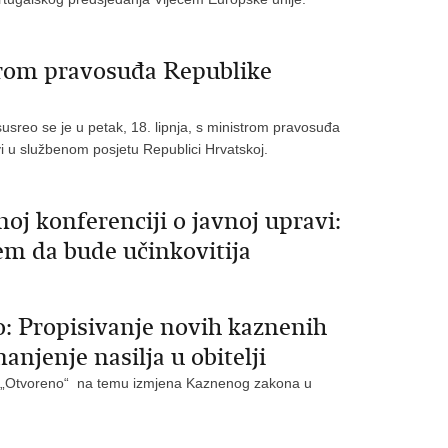
trom pravosuđa Republike
usreo se je u petak, 18. lipnja, s ministrom pravosuđa
 u službenom posjetu Republici Hrvatskoj.
j konferenciji o javnoj upravi:
em da bude učinkovitija
o: Propisivanje novih kaznenih
manjenje nasilja u obitelji
iji „Otvoreno“ na temu izmjena Kaznenog zakona u