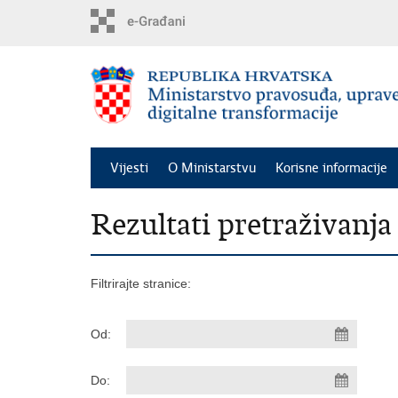
Preskoči
na
glavni
sadržaj
Vijesti
O Ministarstvu
Korisne informacije
Rezultati pretraživanja
Filtrirajte stranice:
Od:
Do: