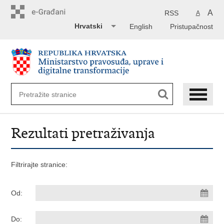
Preskoči
na
A
RSS
A
glavni
Hrvatski
English
Pristupačnost
sadržaj
Rezultati pretraživanja
Filtrirajte stranice:
Od:
Do: