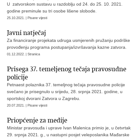
U zatvorskom sustavu u razdoblju od 24. do 25. 10. 2021.
godine preminule su tri osobe lišene slobode.
25.10.2021. | Pisane vijesti
Javni natječaj
Za financiranje projekata udruga usmjerenih pružanju podrške
provođenju programa postupanja/izvršavanja kazne zatvora.
01.12.2022. | Stranica
Prisega 37. temeljenog tečaja pravosudne
policije
Petnaest polaznika 37. temeljnog tečaja pravosudne policije
svečano je prisegnulo u srijedu, 28. srpnja 2021. godine, u
sportskoj dvorani Zatvora u Zagrebu.
20.07.2021. | Pisane vijesti
Priopćenje za medije
Ministar pravosuđa i uprave Ivan Malenica primio je, u četvrtak
29. srpnja 2021. g., u nastupni posjet veleposlanika Mađarske