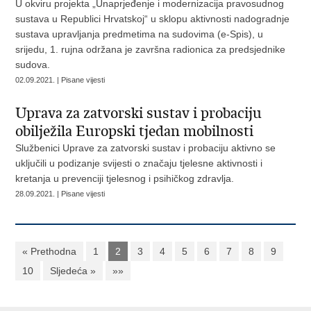
U okviru projekta „Unaprjeđenje i modernizacija pravosudnog
sustava u Republici Hrvatskoj“ u sklopu aktivnosti nadogradnje
sustava upravljanja predmetima na sudovima (e-Spis), u
srijedu, 1. rujna održana je završna radionica za predsjednike
sudova.
02.09.2021. | Pisane vijesti
Uprava za zatvorski sustav i probaciju
obilježila Europski tjedan mobilnosti
Službenici Uprave za zatvorski sustav i probaciju aktivno se
uključili u podizanje svijesti o značaju tjelesne aktivnosti i
kretanja u prevenciji tjelesnog i psihičkog zdravlja.
28.09.2021. | Pisane vijesti
« Prethodna
1
2
3
4
5
6
7
8
9
10
Sljedeća »
»»