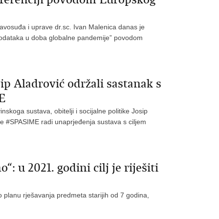
ravosuđa i uprave dr.sc. Ivan Malenica danas je
ta podataka u doba globalne pandemije” povodom
ip Aladrović održali sastanak s
E
skoga sustava, obitelji i socijalne politike Josip
tive #SPASIME radi unaprjeđenja sustava s ciljem
 u 2021. godini cilj je riješiti
o planu rješavanja predmeta starijih od 7 godina,