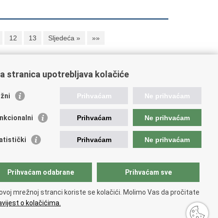
12
13
Sljedeća »
»»
a stranica upotrebljava kolačiće
oveznice pravosudnog sustava
žni
Prihvaćam
Ne prihvaćam
tal sudova
avno odvjetništvo
nkcionalni
Prihvaćam
Ne prihvaćam
d za suzbijanje korupcije i organiziranog kriminaliteta
avno sudbeno vijeće
atistički
Prihvaćam
Ne prihvaćam
avnoodvjetničko vijeće
vosudna akademija
atska odvjetnička komora
Prihvaćam odabrane
Prihvaćam sve
atska javnobilježnička komora
opski pravosudni portal
ovoj mrežnoj stranci koriste se kolačići. Molimo Vas da pročitate
vijest o kolačićima.
 korištenja
.
Izjava o