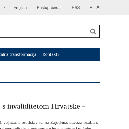
A
English
Pristupačnost
RSS
A
talna transformacija
Kontakti
 s invaliditetom Hrvatske –
9. veljače, s predstavnicima Zajednice saveza osoba s
pravosudnih tijela osobama s invaliditetom i nužnim