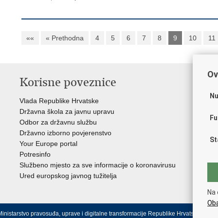
««
« Prethodna
4
5
6
7
8
9
10
11
Ov
Korisne poveznice
P
Nu
Vlada Republike Hrvatske
Por
Državna škola za javnu upravu
Drž
Fu
Odbor za državnu službu
Ure
Državno izborno povjerenstvo
Drž
St
Your Europe portal
Drž
Potresinfo
Pra
Službeno mjesto za sve informacije o koronavirusu
Hrv
Ured europskog javnog tužitelja
Hrv
Eur
Na 
Oba
inistarstvo pravosuđa, uprave i digitalne transformacije Republike Hrvatske.
Uvjeti