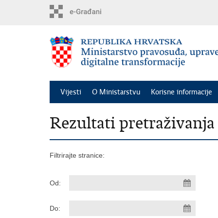
Preskoči
na
glavni
sadržaj
Vijesti
O Ministarstvu
Korisne informacije
Rezultati pretraživanja
Filtrirajte stranice:
Od:
Do: