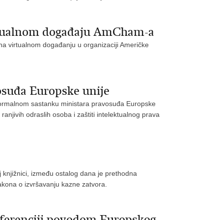
irtualnom događaju AmCham-a
 na virtualnom događanju u organizaciji Američke
osuđa Europske unije
eformalnom sastanku ministara pravosuđa Europske
ranjivih odraslih osoba i zaštiti intelektualnog prava
j knjižnici, između ostalog dana je prethodna
kona o izvršavanju kazne zatvora.
nferenciji povodom Europskog