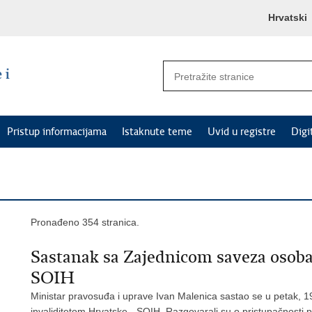
Hrvatski
Pristup informacijama
Istaknute teme
Uvid u registre
Digi
Pronađeno 354 stranica.
Sastanak sa Zajednicom saveza osoba
SOIH
Ministar pravosuđa i uprave Ivan Malenica sastao se u petak, 1
invaliditetom Hrvatske - SOIH. Razgovarali su o pristupačnosti 