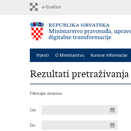
Preskoči
na
glavni
sadržaj
Vijesti
O Ministarstvu
Korisne informacije
Rezultati pretraživanja
Filtrirajte stranice:
Od:
Do: