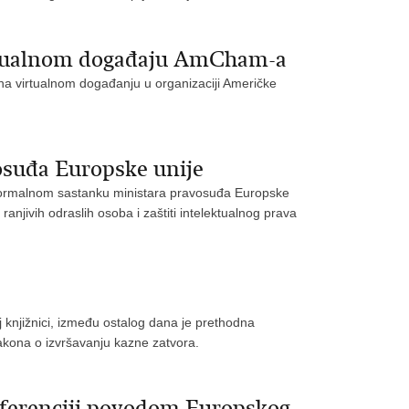
irtualnom događaju AmCham-a
 na virtualnom događanju u organizaciji Američke
osuđa Europske unije
eformalnom sastanku ministara pravosuđa Europske
ranjivih odraslih osoba i zaštiti intelektualnog prava
j knjižnici, između ostalog dana je prethodna
kona o izvršavanju kazne zatvora.
nferenciji povodom Europskog