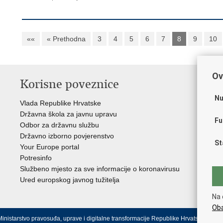
««
« Prethodna
3
4
5
6
7
8
9
10
Ov
Korisne poveznice
P
Nu
Vlada Republike Hrvatske
Por
Državna škola za javnu upravu
Drž
Fu
Odbor za državnu službu
Ure
Državno izborno povjerenstvo
Drž
St
Your Europe portal
Drž
Potresinfo
Pra
Službeno mjesto za sve informacije o koronavirusu
Hrv
Ured europskog javnog tužitelja
Hrv
Eur
Na 
Oba
inistarstvo pravosuđa, uprave i digitalne transformacije Republike Hrvatske.
Uvjeti