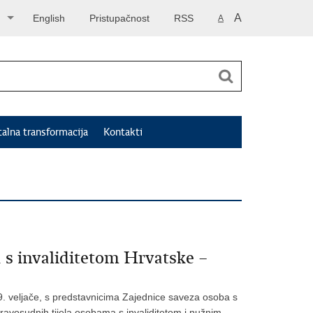
A
English
Pristupačnost
RSS
A
talna transformacija
Kontakti
 s invaliditetom Hrvatske –
9. veljače, s predstavnicima Zajednice saveza osoba s
pravosudnih tijela osobama s invaliditetom i nužnim