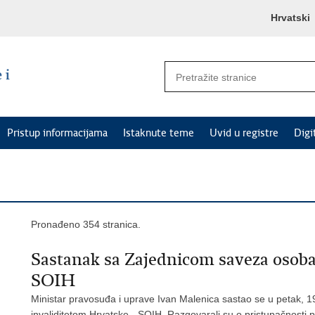
Hrvatski
Pristup informacijama
Istaknute teme
Uvid u registre
Digi
Pronađeno 354 stranica.
Sastanak sa Zajednicom saveza osoba
SOIH
Ministar pravosuđa i uprave Ivan Malenica sastao se u petak, 1
invaliditetom Hrvatske - SOIH. Razgovarali su o pristupačnosti 