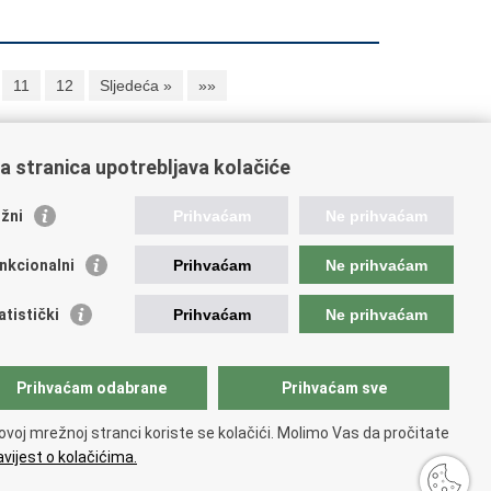
11
12
Sljedeća »
»»
a stranica upotrebljava kolačiće
oveznice pravosudnog sustava
žni
Prihvaćam
Ne prihvaćam
tal sudova
avno odvjetništvo
nkcionalni
Prihvaćam
Ne prihvaćam
d za suzbijanje korupcije i organiziranog kriminaliteta
avno sudbeno vijeće
atistički
Prihvaćam
Ne prihvaćam
avnoodvjetničko vijeće
vosudna akademija
atska odvjetnička komora
Prihvaćam odabrane
Prihvaćam sve
atska javnobilježnička komora
opski pravosudni portal
ovoj mrežnoj stranci koriste se kolačići. Molimo Vas da pročitate
vijest o kolačićima.
 korištenja
.
Izjava o