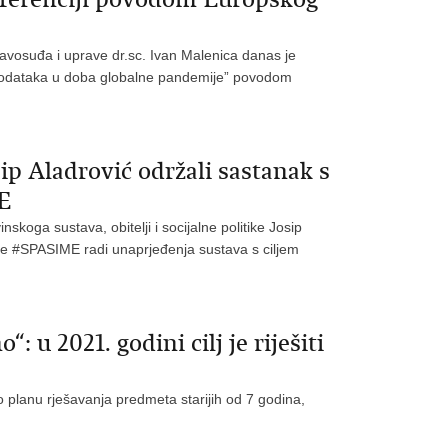
ravosuđa i uprave dr.sc. Ivan Malenica danas je
ta podataka u doba globalne pandemije” povodom
ip Aladrović održali sastanak s
E
skoga sustava, obitelji i socijalne politike Josip
tive #SPASIME radi unaprjeđenja sustava s ciljem
 u 2021. godini cilj je riješiti
o planu rješavanja predmeta starijih od 7 godina,