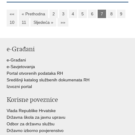
««
« Prethodna
2
3
4
5
6
7
8
9
10
11
Sljedeća »
»»
e-Građani
e-Građani
e-Savjetovanja
Portal otvorenih podataka RH
Središnji katalog službenih dokumenata RH
Izvozni portal
Korisne poveznice
Vlada Republike Hrvatske
Državna škola za javnu upravu
Odbor za državnu službu
Državno izborno povjerenstvo