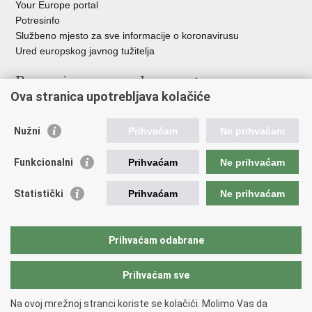
Your Europe portal
Potresinfo
Službeno mjesto za sve informacije o koronavirusu
Ured europskog javnog tužitelja
Poveznice pravosudnog sustava
Ova stranica upotrebljava kolačiće
Portal sudova
Državno odvjetništvo
Nužni
Prihvaćam
Ne prihvaćam
Ured za suzbijanje korupcije i organiziranog kriminaliteta
Državno sudbeno vijeće
Funkcionalni
Prihvaćam
Ne prihvaćam
Državnoodvjetničko vijeće
Pravosudna akademija
Statistički
Prihvaćam
Ne prihvaćam
Hrvatska odvjetnička komora
Hrvatska javnobilježnička komora
Europski pravosudni portal
Prihvaćam odabrane
Prihvaćam sve
Povratak na vrh
Copyright © 2026 Ministarstvo pravosuđa, uprave i digitalne
Na ovoj mrežnoj stranci koriste se kolačići. Molimo Vas da