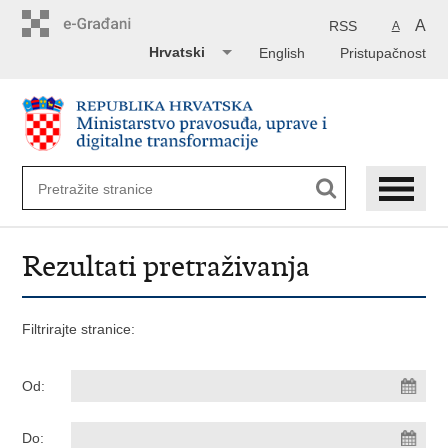
Preskoči
na
A
RSS
A
glavni
Hrvatski
English
Pristupačnost
sadržaj
Rezultati pretraživanja
Filtrirajte stranice:
Od:
Do: