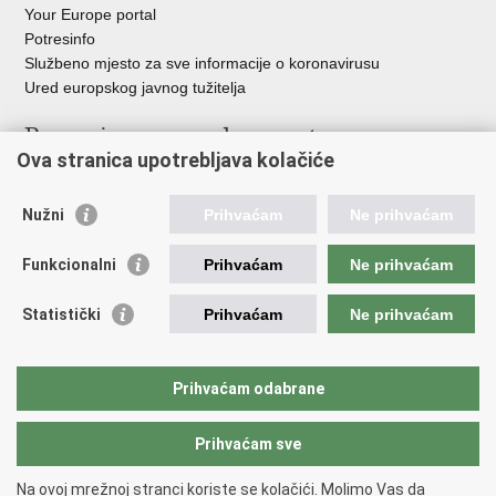
Your Europe portal
Potresinfo
Službeno mjesto za sve informacije o koronavirusu
Ured europskog javnog tužitelja
Poveznice pravosudnog sustava
Ova stranica upotrebljava kolačiće
Portal sudova
Državno odvjetništvo
Nužni
Prihvaćam
Ne prihvaćam
Ured za suzbijanje korupcije i organiziranog kriminaliteta
Državno sudbeno vijeće
Funkcionalni
Prihvaćam
Ne prihvaćam
Državnoodvjetničko vijeće
Pravosudna akademija
Statistički
Prihvaćam
Ne prihvaćam
Hrvatska odvjetnička komora
Hrvatska javnobilježnička komora
Europski pravosudni portal
Prihvaćam odabrane
Prihvaćam sve
Povratak na vrh
Copyright © 2026 Ministarstvo pravosuđa, uprave i digitalne
Na ovoj mrežnoj stranci koriste se kolačići. Molimo Vas da