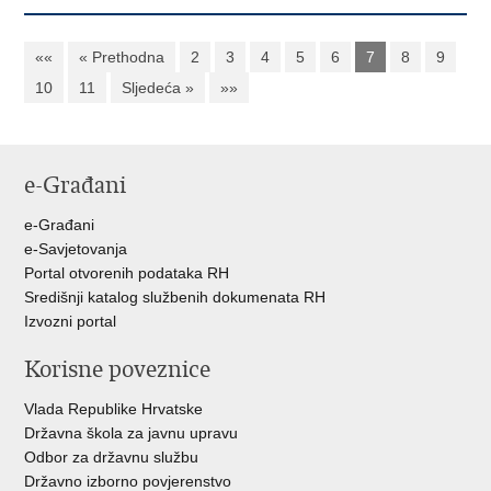
««
« Prethodna
2
3
4
5
6
7
8
9
10
11
Sljedeća »
»»
e-Građani
e-Građani
e-Savjetovanja
Portal otvorenih podataka RH
Središnji katalog službenih dokumenata RH
Izvozni portal
Korisne poveznice
Vlada Republike Hrvatske
Državna škola za javnu upravu
Odbor za državnu službu
Državno izborno povjerenstvo