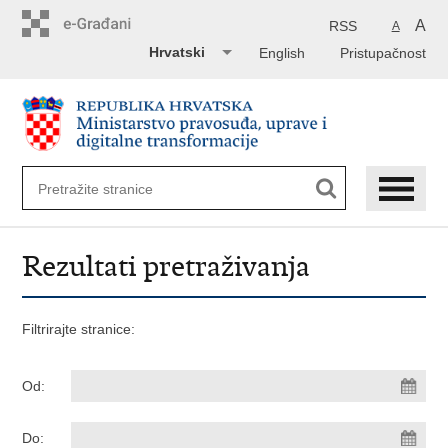
Preskoči
na
A
RSS
A
glavni
Hrvatski
English
Pristupačnost
sadržaj
Rezultati pretraživanja
Filtrirajte stranice:
Od:
Do: