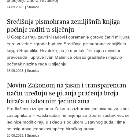
pripojenju Zadra Hrvatskoj
14.09.2023. | Stranica
Središnja pismohrana zemljišnih knjiga
počinje raditi u siječnju
U Gospiću traju završni radovi i opremanje gotovo četiri milijuna
eura vrijedne zgrade buduće Središnje pismohrane zemljišnih
knjiga Republike Hrvatske, pa je u petak, 15. rujna ministar
pravosuđa i uprave Ivan Malenica obišao gradilište i najavio
početak njezina rada u siječnju
15.09.2023. | Stranica
Novim Zakonom na jasan i transparentan
način uređuju se pitanja praćenja broja
birača u izbornim jedinicama
Predloženim izmjenama Zakona o izbornim jedinicama za izbor
zastupnika u Hrvatski sabor ne mijenja se izborni sustav, već se
jedinice modificiraju u skladu s odlukom Ustavnog suda i time
se osigurava jednakost općeg biračkog prava.
20.09.2023. | Stranica