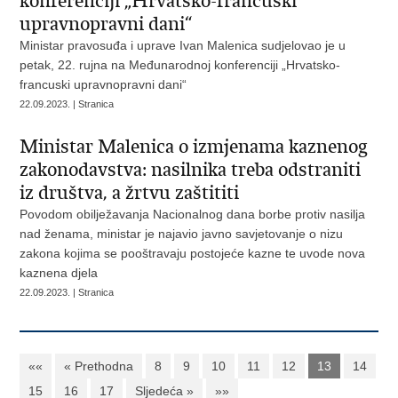
konferenciji „Hrvatsko-francuski
upravnopravni dani“
Ministar pravosuđa i uprave Ivan Malenica sudjelovao je u
petak, 22. rujna na Međunarodnoj konferenciji „Hrvatsko-
francuski upravnopravni dani“
22.09.2023. | Stranica
Ministar Malenica o izmjenama kaznenog
zakonodavstva: nasilnika treba odstraniti
iz društva, a žrtvu zaštititi
Povodom obilježavanja Nacionalnog dana borbe protiv nasilja
nad ženama, ministar je najavio javno savjetovanje o nizu
zakona kojima se pooštravaju postojeće kazne te uvode nova
kaznena djela
22.09.2023. | Stranica
««
« Prethodna
8
9
10
11
12
13
14
15
16
17
Sljedeća »
»»