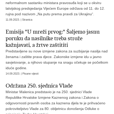
neformalnom sastanku ministara pravosuđa koji se u okviru
latvijskog predsjedanja Vijećem Europe održava od 11. do 12.
rujna pod nazivom „Na putu prema pravdi za Ukrajinu“.
11.09.2023. | Stranica
Emisija "U mreži prvog:" Šaljemo jasnu
poruku da nasilnike treba strože
kažnjavati, a žrtve zaštititi
Predstavljene su nove izmjene zakona za suzbijanje nasilja nad
ženama i zaštite prava djece. Zakonske izmjene idu u javno
savjetovanje, a njihovo stupanje na snagu očekuje se početkom
iduće godine.
14.09.2023. | Pisane vijesti
Održana 250. sjednica Vlade
Ministar Malenica predstavio je na 250. sjednici Vlade
Republike Hrvatske Izmjene Kaznenog zakona i Zakona o
odgovornosti pravnih osoba za kaznena djela te je prihvaćeno
pokroviteljstvo Vlade za 80. obljetnicu donošenja Odluke o