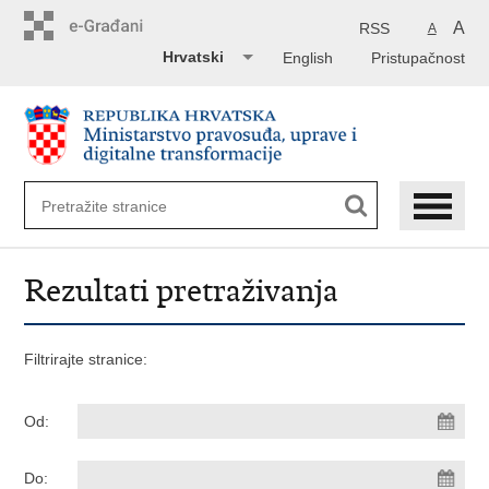
Preskoči
na
A
RSS
A
glavni
Hrvatski
English
Pristupačnost
sadržaj
Rezultati pretraživanja
Filtrirajte stranice:
Od:
Do: