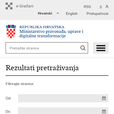
Preskoči
na
A
RSS
A
glavni
Hrvatski
English
Pristupačnost
sadržaj
Rezultati pretraživanja
Filtrirajte stranice:
Od:
Do: