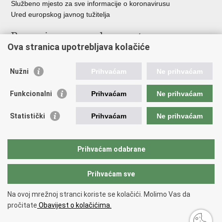
Službeno mjesto za sve informacije o koronavirusu
Ured europskog javnog tužitelja
Poveznice pravosudnog sustava
Ova stranica upotrebljava kolačiće
Portal sudova
Državno odvjetništvo
Nužni
Prihvaćam
Ne prihvaćam
Ured za suzbijanje korupcije i organiziranog kriminaliteta
Državno sudbeno vijeće
Funkcionalni
Prihvaćam
Ne prihvaćam
Državnoodvjetničko vijeće
Pravosudna akademija
Statistički
Prihvaćam
Ne prihvaćam
Hrvatska odvjetnička komora
Hrvatska javnobilježnička komora
Europski pravosudni portal
Prihvaćam odabrane
Prihvaćam sve
Povratak na vrh
Copyright © 2026 Ministarstvo pravosuđa, uprave i digitalne
Na ovoj mrežnoj stranci koriste se kolačići. Molimo Vas da
transformacije Republike Hrvatske.
Uvjeti korištenja
.
Izjava o
pročitate
Obavijest o kolačićima.
pristupačnosti
.