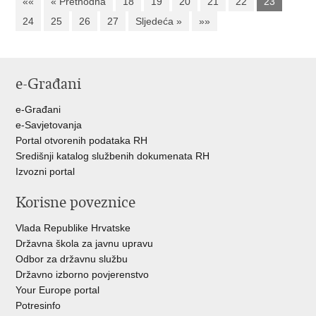
««
« Prethodna
18
19
20
21
22
23
24
25
26
27
Sljedeća »
»»
e-Građani
e-Građani
e-Savjetovanja
Portal otvorenih podataka RH
Središnji katalog službenih dokumenata RH
Izvozni portal
Korisne poveznice
Vlada Republike Hrvatske
Državna škola za javnu upravu
Odbor za državnu službu
Državno izborno povjerenstvo
Your Europe portal
Potresinfo