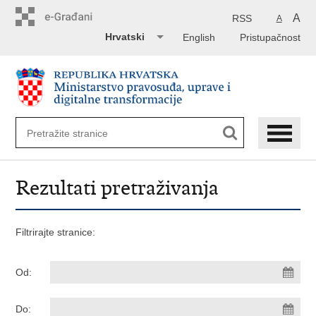
Preskoči
na
A
RSS
A
glavni
Hrvatski
English
Pristupačnost
sadržaj
Rezultati pretraživanja
Filtrirajte stranice:
Od:
Do: