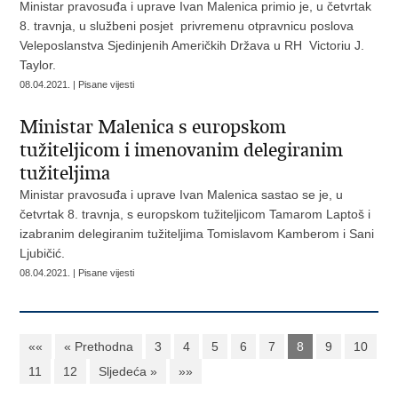
Ministar pravosuđa i uprave Ivan Malenica primio je, u četvrtak
8. travnja, u službeni posjet privremenu otpravnicu poslova
Veleposlanstva Sjedinjenih Američkih Država u RH Victoriu J.
Taylor.
08.04.2021. | Pisane vijesti
Ministar Malenica s europskom
tužiteljicom i imenovanim delegiranim
tužiteljima
Ministar pravosuđa i uprave Ivan Malenica sastao se je, u
četvrtak 8. travnja, s europskom tužiteljicom Tamarom Laptoš i
izabranim delegiranim tužiteljima Tomislavom Kamberom i Sani
Ljubičić.
08.04.2021. | Pisane vijesti
««
« Prethodna
3
4
5
6
7
8
9
10
11
12
Sljedeća »
»»