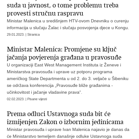
suda u javnost, o tome problemu treba
provesti stručnu raspravu
Ministar Malenica u središnjem HTV-ovom Dnevniku o curenju
informacija u slučaju Žalac i slučaju posvojenja djece u Kongu.
29.01.2023. | Stranica
Ministar Malenica: Promjene su ključ
jačanja povjerenja građana u pravosuđe
U organizaciji East West Management Instituta iz Ženeve i
Ministarstva pravosuđa i uprave uz potporu programa
američkog State Departmenta u od 2. do 3. veljače u Šibeniku
se održava konferencija „Pravosuđe bliže građanima -
učinkovitost i jačanje vladavine prava“.
02.02.2023. | Pisane vijesti
Prema odluci Ustavnoga suda bit će
izmijenjen Zakon o izbornim jedinicama
Ministar pravosuđa i uprave Ivan Malenica najavio je danas da
će Ministarstvo temeljem današnje odluke Ustavnoga suda