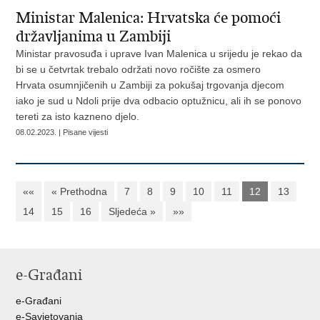
Ministar Malenica: Hrvatska će pomoći
državljanima u Zambiji
Ministar pravosuđa i uprave Ivan Malenica u srijedu je rekao da
bi se u četvrtak trebalo održati novo ročište za osmero
Hrvata osumnjičenih u Zambiji za pokušaj trgovanja djecom
iako je sud u Ndoli prije dva odbacio optužnicu, ali ih se ponovo
tereti za isto kazneno djelo.
08.02.2023. | Pisane vijesti
««
« Prethodna
7
8
9
10
11
12
13
14
15
16
Sljedeća »
»»
e-Građani
e-Građani
e-Savjetovanja