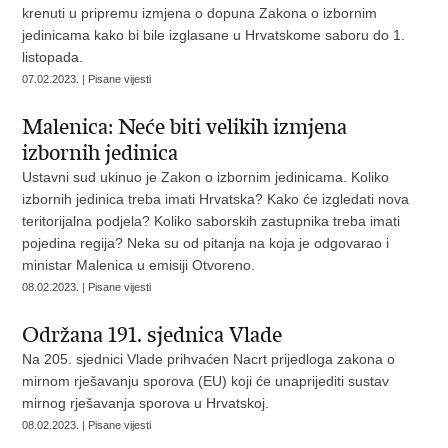
krenuti u pripremu izmjena o dopuna Zakona o izbornim
jedinicama kako bi bile izglasane u Hrvatskome saboru do 1.
listopada.
07.02.2023. | Pisane vijesti
Malenica: Neće biti velikih izmjena
izbornih jedinica
Ustavni sud ukinuo je Zakon o izbornim jedinicama. Koliko
izbornih jedinica treba imati Hrvatska? Kako će izgledati nova
teritorijalna podjela? Koliko saborskih zastupnika treba imati
pojedina regija? Neka su od pitanja na koja je odgovarao i
ministar Malenica u emisiji Otvoreno.
08.02.2023. | Pisane vijesti
Održana 191. sjednica Vlade
Na 205. sjednici Vlade prihvaćen Nacrt prijedloga zakona o
mirnom rješavanju sporova (EU) koji će unaprijediti sustav
mirnog rješavanja sporova u Hrvatskoj.
08.02.2023. | Pisane vijesti