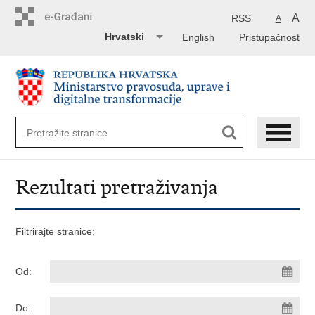
Preskoči
na
A
RSS
A
glavni
Hrvatski
English
Pristupačnost
sadržaj
Rezultati pretraživanja
Filtrirajte stranice:
Od:
Do: