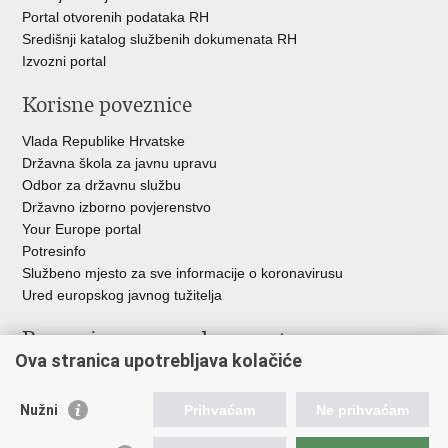
Portal otvorenih podataka RH
Središnji katalog službenih dokumenata RH
Izvozni portal
Korisne poveznice
Vlada Republike Hrvatske
Državna škola za javnu upravu
Odbor za državnu službu
Državno izborno povjerenstvo
Your Europe portal
Potresinfo
Službeno mjesto za sve informacije o koronavirusu
Ured europskog javnog tužitelja
Poveznice pravosudnog sustava
Ova stranica upotrebljava kolačiće
Portal sudova
Državno odvjetništvo
Nužni
Prihvaćam
Ne prihvaćam
Ured za suzbijanje korupcije i organiziranog kriminaliteta
Državno sudbeno vijeće