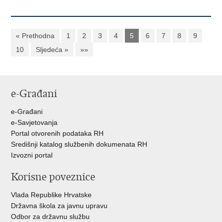
« Prethodna
1
2
3
4
5
6
7
8
9
10
Sljedeća »
»»
e-Građani
e-Građani
e-Savjetovanja
Portal otvorenih podataka RH
Središnji katalog službenih dokumenata RH
Izvozni portal
Korisne poveznice
Vlada Republike Hrvatske
Državna škola za javnu upravu
Odbor za državnu službu