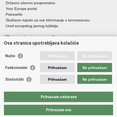
Državno izborno povjerenstvo
Your Europe portal
Potresinfo
Službeno mjesto za sve informacije o koronavirusu
Ured europskog javnog tužitelja
Poveznice pravosudnog sustava
Ova stranica upotrebljava kolačiće
Portal sudova
Državno odvjetništvo
Nužni
Prihvaćam
Ne prihvaćam
Ured za suzbijanje korupcije i organiziranog kriminaliteta
Državno sudbeno vijeće
Funkcionalni
Prihvaćam
Ne prihvaćam
Državnoodvjetničko vijeće
Pravosudna akademija
Statistički
Prihvaćam
Ne prihvaćam
Hrvatska odvjetnička komora
Hrvatska javnobilježnička komora
Europski pravosudni portal
Prihvaćam odabrane
Prihvaćam sve
Povratak na vrh