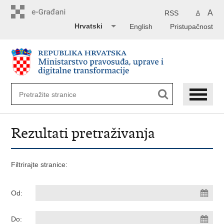
Preskoči
na
A
RSS
A
glavni
Hrvatski
English
Pristupačnost
sadržaj
Rezultati pretraživanja
Filtrirajte stranice:
Od:
Do: