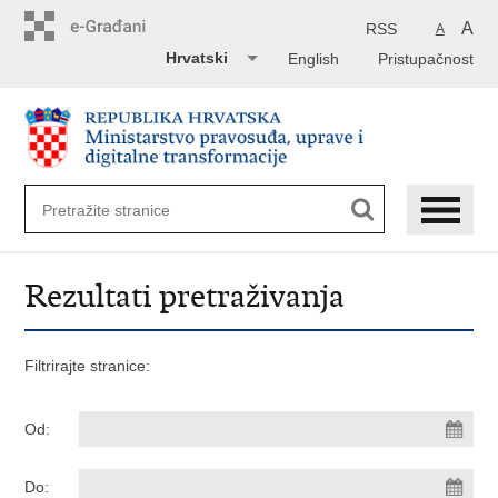
Preskoči
na
A
RSS
A
glavni
Hrvatski
English
Pristupačnost
sadržaj
Rezultati pretraživanja
Filtrirajte stranice:
Od:
Do: