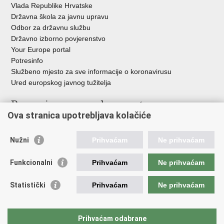
Vlada Republike Hrvatske
Državna škola za javnu upravu
Odbor za državnu službu
Državno izborno povjerenstvo
Your Europe portal
Potresinfo
Službeno mjesto za sve informacije o koronavirusu
Ured europskog javnog tužitelja
Poveznice pravosudnog sustava
Ova stranica upotrebljava kolačiće
Portal sudova
Državno odvjetništvo
Nužni
Prihvaćam
Ne prihvaćam
Ured za suzbijanje korupcije i organiziranog kriminaliteta
Državno sudbeno vijeće
Funkcionalni
Prihvaćam
Ne prihvaćam
Državnoodvjetničko vijeće
Pravosudna akademija
Statistički
Prihvaćam
Ne prihvaćam
Hrvatska odvjetnička komora
Hrvatska javnobilježnička komora
Europski pravosudni portal
Prihvaćam odabrane