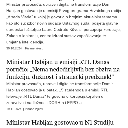
Ministar pravosuđa, uprave i digitalne transformacije Damir
Habijan gostovao je u emisiji Prvog programa Hrvatskoga radija
„A sada Vlada“ u kojoj je govorio o brojnim aktualnim temama
kao što su: izbor novih sudaca Ustavnog suda, posjeta glavne
europske tužiteljice Laure Codrute Kövesi, percepcija korupcije,
Zakon o lobiranju, centralizirani sustav zapošljavanja te
umjetna inteligencija.
30.10.2024. | Pisane vijesti
Ministar Habijan u emisiji RTL Danas
poručio: „Nema nedodirljivih bez obzira na
funkciju, dužnost i stranački predznak!"
Ministar pravosuđa, uprave i digitalne transformacije Damir
Habijan gostovao je u petak, 15 studenoga u emisiji RTL
televizije „RTL Danas“ te govorio o korupcijskoj aferi u
zdravstvu i nadležnosti DORH-a i EPPO-a.
19.11.2024. | Pisane vijesti
Ministar Habijan gostovao u N1 Studiju