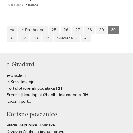
05.09.2023. | Stranica
««
« Prethodna
25
26
27
28
29
30
31
32
33
34
Sljedeća »
»»
e-Građani
e-Građani
e-Savjetovanja
Portal otvorenih podataka RH
Središnji katalog službenih dokumenata RH
Izvozni portal
Korisne poveznice
Vlada Republike Hrvatske
Državna škola za javnu upravu