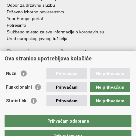
Odbor za državnu službu
Državno izborno povjerenstvo
Your Europe portal
Potresinfo
Službeno mjesto za sve informacije o koronavirusu
Ured europskog javnog tužitelja
Poveznice pravosudnog sustava
Ova stranica upotrebljava kolačiće
Portal sudova
Državno odvjetništvo
Nužni
Prihvaćam
Ne prihvaćam
Ured za suzbijanje korupcije i organiziranog kriminaliteta
Državno sudbeno vijeće
Funkcionalni
Prihvaćam
Ne prihvaćam
Državnoodvjetničko vijeće
Pravosudna akademija
Statistički
Prihvaćam
Ne prihvaćam
Hrvatska odvjetnička komora
Hrvatska javnobilježnička komora
Europski pravosudni portal
Prihvaćam odabrane