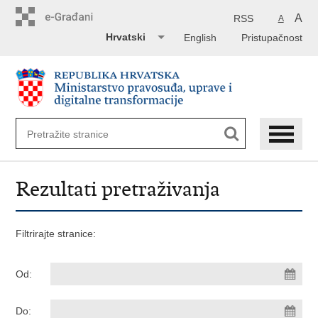
Preskoči
na
A
RSS
A
glavni
Hrvatski
English
Pristupačnost
sadržaj
Rezultati pretraživanja
Filtrirajte stranice:
Od:
Do: