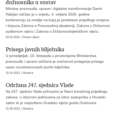
dužnosnika u sustav
Ministar pravosuđa, uprave i digitalne transformacije Damir
Habijan održao je u srijedu, 4. veljače 2026. godine
konferenciju za medije na kojoj je predstavio prijedloge izmjena
i dopuna Zakona o Pravosudnoj akademiji, Zakona o Državnom
sudbenom vijeću i Zakona o Državnoodvjetničkom vijeću.
04.02.2026. | Pisane vijesti
Prisega javnih bilježnika
U ponedjeljak, 10. listopada u prostorijama Ministarstva
pravosuđa i uprave održana je svečanost polaganja prisege
osam novoimenovanih javnih bilježnika.
10.10.2022. | Stranica
Održana 247. sjednica Vlade
Na 247. sjednici Vlade prihvaćen je Nacrt konačnog prijedloga
zakona o izbornim jedinicama za izbor zastupnika u Hrvatski
sabor te je raspušteno Gradsko vijeće grada Orahovice.
31.08.2023. | Stranica