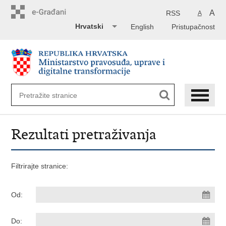
Preskoči
na
A
RSS
A
glavni
Hrvatski
English
Pristupačnost
sadržaj
Rezultati pretraživanja
Filtrirajte stranice:
Od:
Do: