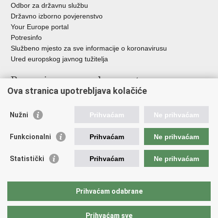
Odbor za državnu službu
Državno izborno povjerenstvo
Your Europe portal
Potresinfo
Službeno mjesto za sve informacije o koronavirusu
Ured europskog javnog tužitelja
Poveznice pravosudnog sustava
Ova stranica upotrebljava kolačiće
Portal sudova
Državno odvjetništvo
Nužni
Prihvaćam
Ne prihvaćam
Ured za suzbijanje korupcije i organiziranog kriminaliteta
Državno sudbeno vijeće
Funkcionalni
Prihvaćam
Ne prihvaćam
Državnoodvjetničko vijeće
Pravosudna akademija
Statistički
Prihvaćam
Ne prihvaćam
Hrvatska odvjetnička komora
Hrvatska javnobilježnička komora
Europski pravosudni portal
Prihvaćam odabrane
Prihvaćam sve