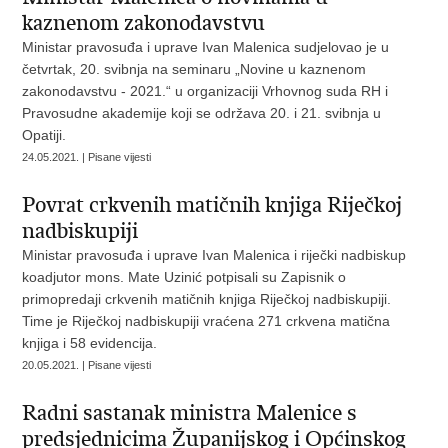
kaznenom zakonodavstvu
Ministar pravosuđa i uprave Ivan Malenica sudjelovao je u
četvrtak, 20. svibnja na seminaru „Novine u kaznenom
zakonodavstvu - 2021.“ u organizaciji Vrhovnog suda RH i
Pravosudne akademije koji se održava 20. i 21. svibnja u
Opatiji.
24.05.2021. | Pisane vijesti
Povrat crkvenih matičnih knjiga Riječkoj
nadbiskupiji
Ministar pravosuđa i uprave Ivan Malenica i riječki nadbiskup
koadjutor mons. Mate Uzinić potpisali su Zapisnik o
primopredaji crkvenih matičnih knjiga Riječkoj nadbiskupiji.
Time je Riječkoj nadbiskupiji vraćena 271 crkvena matična
knjiga i 58 evidencija.
20.05.2021. | Pisane vijesti
Radni sastanak ministra Malenice s
predsjednicima Županijskog i Općinskog