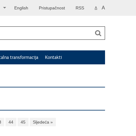
A
English
Pristupačnost
RSS
A
talna transformacija
Kontakti
3
44
45
Sljedeća »