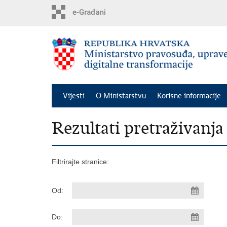
Preskoči
na
glavni
sadržaj
Vijesti
O Ministarstvu
Korisne informacije
Rezultati pretraživanja
Filtrirajte stranice:
Od:
Do: