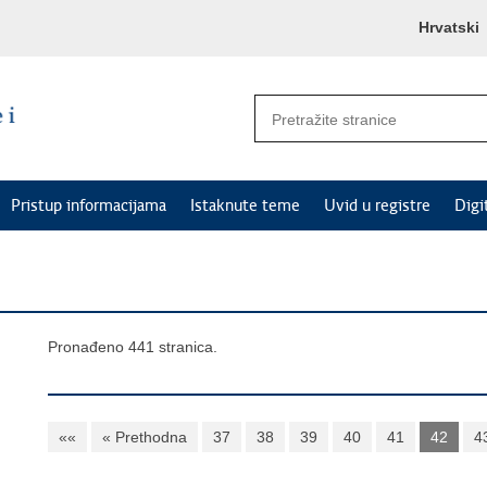
Hrvatski
Pristup informacijama
Istaknute teme
Uvid u registre
Digi
Pronađeno 441 stranica.
««
« Prethodna
37
38
39
40
41
42
4