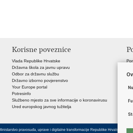
Korisne poveznice
P
Vlada Republike Hrvatske
Por
Državna škola za javnu upravu
Drž
Ov
Odbor za državnu službu
Ure
Državno izborno povjerenstvo
Drž
Your Europe portal
Drž
Nu
Potresinfo
Pra
Službeno mjesto za sve informacije o koronavirusu
Hrv
Fu
Ured europskog javnog tužitelja
Hrv
Eur
St
inistarstvo pravosuđa, uprave i digitalne transformacije Republike Hrvatske.
Uvjeti