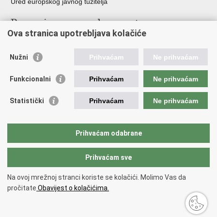
Ured europskog javnog tužitelja
Poveznice pravosudnog sustava
Ova stranica upotrebljava kolačiće
Portal sudova
Državno odvjetništvo
Nužni
Prihvaćam
Ne prihvaćam
Ured za suzbijanje korupcije i organiziranog kriminaliteta
Državno sudbeno vijeće
Funkcionalni
Prihvaćam
Ne prihvaćam
Državnoodvjetničko vijeće
Pravosudna akademija
Statistički
Prihvaćam
Ne prihvaćam
Hrvatska odvjetnička komora
Hrvatska javnobilježnička komora
Europski pravosudni portal
Prihvaćam odabrane
Prihvaćam sve
Povratak na vrh
Copyright © 2026 Ministarstvo pravosuđa, uprave i digitalne
Na ovoj mrežnoj stranci koriste se kolačići. Molimo Vas da
transformacije Republike Hrvatske.
Uvjeti korištenja
.
Izjava o
pročitate
Obavijest o kolačićima.
pristupačnosti
.