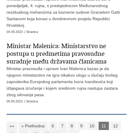
ponedjeljak, 4. rujna, s predsjednicom Međunarodnog
rezidualnog mehanizma za kaznene sudove Gracielom Gatti
Santanom koja boravi u dvodnevnom posjetu Republici
Hrvatskoj.
04.09.2023. | Stranica
Ministar Malenica: Ministarstvo ne
postupa u predmetima pravosudne
suradnje među državama članicama
Ministar pravosuđa i uprave Ivan Malenica kazao je da
njegovo ministarstvo ne igra nikakvu ulogu u slučaju bivšeg
zaposlenika Europskog parlamenta Ivora Ivaniševića koji
izbjegava izručenje i kojem sredinom rujna nastupa zastara
zbog silovanja pasa.
05.09.2023. | Stranica
««
« Prethodna
6
7
8
9
10
11
12