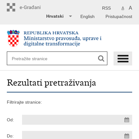
Preskoči
na
A
RSS
A
glavni
Hrvatski
English
Pristupačnost
sadržaj
Rezultati pretraživanja
Filtrirajte stranice:
Od:
Do: