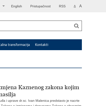
A
English
Pristupačnost
RSS
A
talna transformacija
Kontakti
 izmjena Kaznenog zakona kojim
nasilja
đa i uprave dr.sc. Ivan Malenica predstavio je nacrte
i Zakona o izmjenama i dopunama Zakona o obveznim