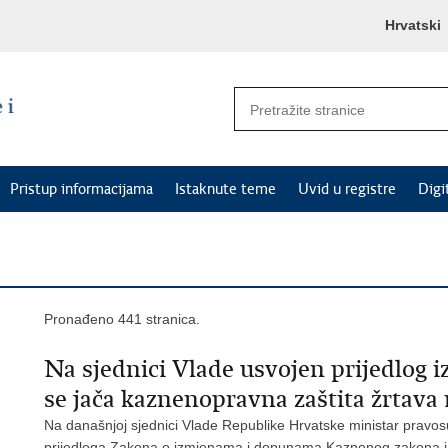
Hrvatski
Pristup informacijama
Istaknute teme
Uvid u registre
Digi
Pronađeno 441 stranica.
Na sjednici Vlade usvojen prijedlog
se jača kaznenopravna zaštita žrtava 
Na današnjoj sjednici Vlade Republike Hrvatske ministar pravosu
prijedloga Zakona o izmjenama i dopunama Kaznenog zakona 