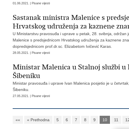
01.06.2021. | Pisane vijesti
Sastanak ministra Malenice s preds
Hrvatskog udruženja za kaznene znan
U Ministarstvu pravosuđa i uprave u petak, 28. svibnja, održan 
Malenice s predsjednicom Hrvatskog udruženja za kaznene znano
dopredsjednicom prof.dr.sc. Elizabetom Ivičević Karas.
28.05.2021. | Pisane vijesti
Ministar Malenica u Stalnoj službi 
Šibeniku
Ministar pravosuđa i uprave Ivan Malenica posjetio je u četvrta
Šibeniku.
27.05.2021. | Pisane vijesti
««
« Prethodna
5
6
7
8
9
10
11
1