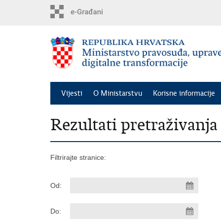
Preskoči
na
glavni
sadržaj
Vijesti
O Ministarstvu
Korisne informacije
Rezultati pretraživanja
Filtrirajte stranice:
Od:
Do: