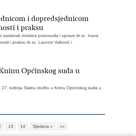
jednicom i dopredsjednicom
osti i praksu
je sastanak ministra pravosuđa i uprave dr.sc. Ivana
sti i praksu dr.sc. Laurom Valković i
u Kninu Općinskog suda u
k, 27. svibnja Stalnu službu u Kninu Općinskog suda u
2
13
14
Sljedeća »
»»