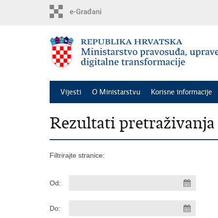
Preskoči
na
glavni
sadržaj
Vijesti
O Ministarstvu
Korisne informacije
Rezultati pretraživanja
Filtrirajte stranice:
Od:
Do: