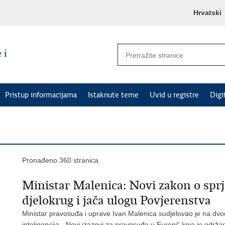
Hrvatski
Pristup informacijama
Istaknute teme
Uvid u registre
Digi
Pronađeno 360 stranica.
Ministar Malenica: Novi zakon o sprj
djelokrug i jača ulogu Povjerenstva
Ministar pravosuđa i uprave Ivan Malenica sudjelovao je na dvod
inteligencija - Novi izazovi za pravosuđe u Europi“ koja je održ