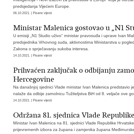
predsjedanja Vijećem Europe.
06.10.2021. | Pisane vijesti
Ministar Malenica gostovao u „N1 St
U emisiji „N1 Studio uživo“ ministar pravosuđa i uprave Ivan Mal
predsjednika Vrhovnog suda, aktivnostima Ministarstva u pogle
Zakona o sprječavanju sukoba interesa.
14.10.2021. | Pisane vijesti
Prihvaćen zaključak o odbijanju zamo
Hercegovine
Na današnjoj sjednici Vlade ministar Ivan Malenica predstavio j
nalaže da odbije zamolnicu Tužiteljstva BiH od 8. veljače ove go
14.10.2021. | Pisane vijesti
Održana 81. sjednica Vlade Republik
Ministar Ivan Malenica na 81. sjednici Vlade Republike Hrvatske 
prijevremenih izbora za župana i zamjenika župana Međimurske 