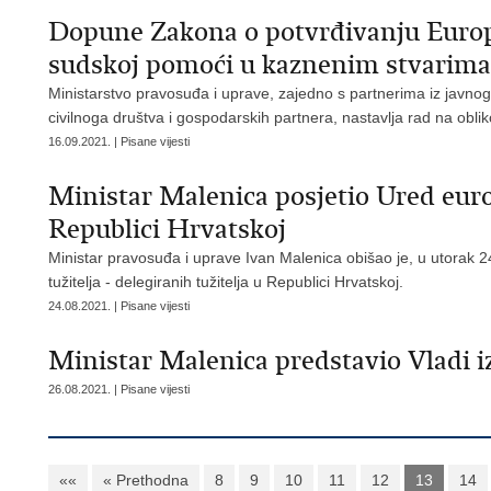
Dopune Zakona o potvrđivanju Europ
sudskoj pomoći u kaznenim stvarima
Ministarstvo pravosuđa i uprave, zajedno s partnerima iz javno
civilnoga društva i gospodarskih partnera, nastavlja rad na oblik
16.09.2021. | Pisane vijesti
Ministar Malenica posjetio Ured euro
Republici Hrvatskoj
Ministar pravosuđa i uprave Ivan Malenica obišao je, u utorak 
tužitelja - delegiranih tužitelja u Republici Hrvatskoj.
24.08.2021. | Pisane vijesti
Ministar Malenica predstavio Vladi 
26.08.2021. | Pisane vijesti
««
« Prethodna
8
9
10
11
12
13
14