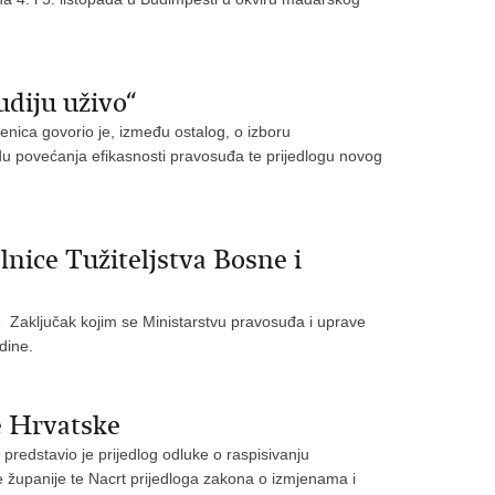
udiju uživo“
enica govorio je, između ostalog, o izboru
du povećanja efikasnosti pravosuđa te prijedlogu novog
lnice Tužiteljstva Bosne i
e Zaključak kojim se Ministarstvu pravosuđa i uprave
dine.
e Hrvatske
predstavio je prijedlog odluke o raspisivanju
županije te Nacrt prijedloga zakona o izmjenama i