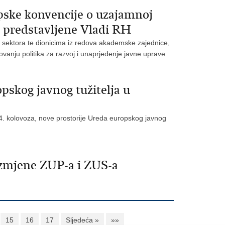
ske konvencije o uzajamnoj
 predstavljene Vladi RH
g sektora te dionicima iz redova akademske zajednice,
ovanju politika za razvoj i unaprjeđenje javne uprave
pskog javnog tužitelja u
24. kolovoza, nove prostorije Ureda europskog javnog
izmjene ZUP-a i ZUS-a
15
16
17
Sljedeća »
»»