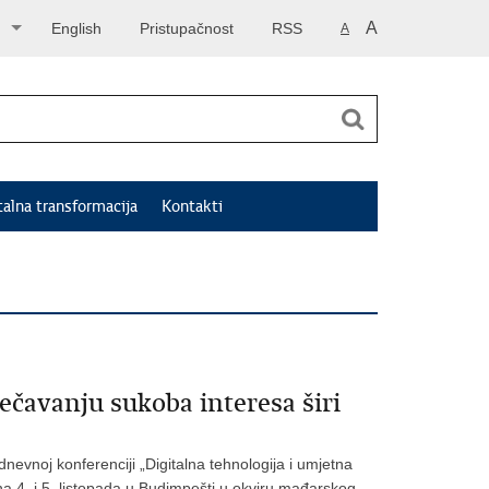
A
English
Pristupačnost
RSS
A
talna transformacija
Kontakti
ečavanju sukoba interesa širi
nevnoj konferenciji „Digitalna tehnologija i umjetna
ana 4. i 5. listopada u Budimpešti u okviru mađarskog