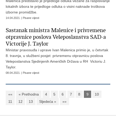
Malenica predstavio je prijedloge odluka vezane za raspisivanje
lokalnih izbora te prijedloge odluka o visini naknade troškova
izborne promidžbe.
14.04.2021. | Pisane vijesti
Sastanak ministra Malenice i privremene
otpravnice poslova Veleposlanstva SAD-a
Victorije J. Taylor
Ministar pravosuđa i uprave Ivan Malenica primio je, u četvrtak
8. travnja, u službeni posjet privremenu otpravnicu poslova
Veleposlanstva Sjedinjenih Američkih Država u RH Victoriu J.
Taylor.
08.04.2021. | Pisane vijesti
««
« Prethodna
4
5
6
7
8
9
10
11
12
13
Sljedeća »
»»