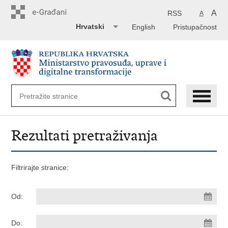
Preskoči
na
A
RSS
A
glavni
Hrvatski
English
Pristupačnost
sadržaj
Rezultati pretraživanja
Filtrirajte stranice:
Od:
Do: