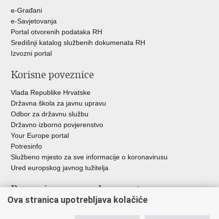
e-Građani
e-Savjetovanja
Portal otvorenih podataka RH
Središnji katalog službenih dokumenata RH
Izvozni portal
Korisne poveznice
Vlada Republike Hrvatske
Državna škola za javnu upravu
Odbor za državnu službu
Državno izborno povjerenstvo
Your Europe portal
Potresinfo
Službeno mjesto za sve informacije o koronavirusu
Ured europskog javnog tužitelja
Poveznice pravosudnog sustava
Ova stranica upotrebljava kolačiće
Portal sudova
Državno odvjetništvo