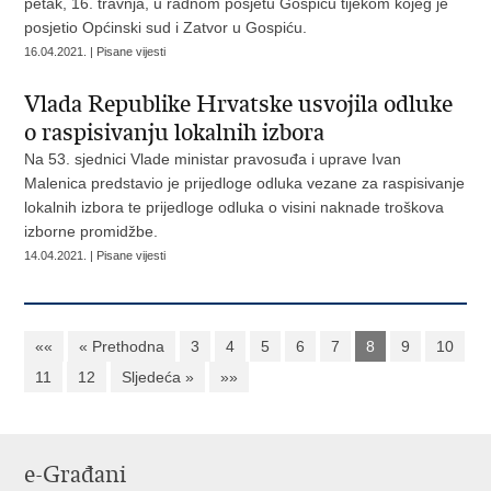
petak, 16. travnja, u radnom posjetu Gospiću tijekom kojeg je
posjetio Općinski sud i Zatvor u Gospiću.
16.04.2021. | Pisane vijesti
Vlada Republike Hrvatske usvojila odluke
o raspisivanju lokalnih izbora
Na 53. sjednici Vlade ministar pravosuđa i uprave Ivan
Malenica predstavio je prijedloge odluka vezane za raspisivanje
lokalnih izbora te prijedloge odluka o visini naknade troškova
izborne promidžbe.
14.04.2021. | Pisane vijesti
««
« Prethodna
3
4
5
6
7
8
9
10
11
12
Sljedeća »
»»
e-Građani