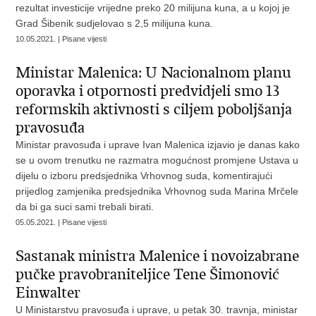
rezultat investicije vrijedne preko 20 milijuna kuna, a u kojoj je
Grad Šibenik sudjelovao s 2,5 milijuna kuna.
10.05.2021. | Pisane vijesti
Ministar Malenica: U Nacionalnom planu
oporavka i otpornosti predvidjeli smo 13
reformskih aktivnosti s ciljem poboljšanja
pravosuđa
Ministar pravosuđa i uprave Ivan Malenica izjavio je danas kako
se u ovom trenutku ne razmatra mogućnost promjene Ustava u
dijelu o izboru predsjednika Vrhovnog suda, komentirajući
prijedlog zamjenika predsjednika Vrhovnog suda Marina Mrčele
da bi ga suci sami trebali birati.
05.05.2021. | Pisane vijesti
Sastanak ministra Malenice i novoizabrane
pučke pravobraniteljice Tene Šimonović
Einwalter
U Ministarstvu pravosuđa i uprave, u petak 30. travnja, ministar