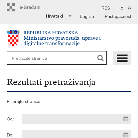
Preskoči
na
A
RSS
A
glavni
Hrvatski
English
Pristupačnost
sadržaj
Rezultati pretraživanja
Filtrirajte stranice:
Od:
Do: