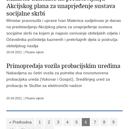
Akcijskog plana za unaprjeđenje sustava
socijalne skrbi
Ministar pravosuđa i uprave Ivan Malenica sudjelovao je danas
na predstavljanju Akcijskog plana za unaprjeđenje sustava
socijalne skrbi na kojem je najavio osnivanje obiteljskih odjela i
Očevidnika počinitelja kaznenih i prekršajnih djela iz područja
obiteljskog nasilja
26.04.2021. | Pisane vijesti
Primopredaja vozila probacijskim uredima
Nabavljena su četiri vozila za potrebe dva novootvorena
probacijska ureda (Vukovar i Gospić), Središnjeg ured za
probaciju te Službe za elektronički nadzor
20.04.2021. | Pisane vijesti
« Prethodna
1
2
3
4
5
6
7
8
9