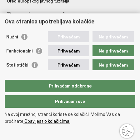
Ured europskog javnog tužitelja
Poveznice pravosudnog sustava
Ova stranica upotrebljava kolačiće
Portal sudova
Državno odvjetništvo
Nužni
Prihvaćam
Ne prihvaćam
Ured za suzbijanje korupcije i organiziranog kriminaliteta
Državno sudbeno vijeće
Funkcionalni
Prihvaćam
Ne prihvaćam
Državnoodvjetničko vijeće
Pravosudna akademija
Statistički
Prihvaćam
Ne prihvaćam
Hrvatska odvjetnička komora
Hrvatska javnobilježnička komora
Europski pravosudni portal
Prihvaćam odabrane
Prihvaćam sve
Povratak na vrh
Copyright © 2026 Ministarstvo pravosuđa, uprave i digitalne
Na ovoj mrežnoj stranci koriste se kolačići. Molimo Vas da
transformacije Republike Hrvatske.
Uvjeti korištenja
.
Izjava o
pročitate
Obavijest o kolačićima.
pristupačnosti
.