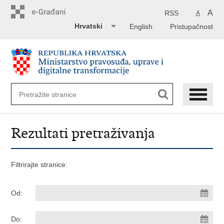
Preskoči
na
A
RSS
A
glavni
Hrvatski
English
Pristupačnost
sadržaj
Rezultati pretraživanja
Filtrirajte stranice:
Od:
Do: