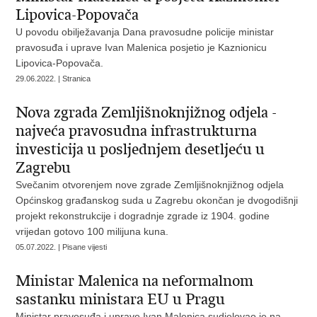
Lipovica-Popovača
U povodu obilježavanja Dana pravosudne policije ministar
pravosuđa i uprave Ivan Malenica posjetio je Kaznionicu
Lipovica-Popovača.
29.06.2022. | Stranica
Nova zgrada Zemljišnoknjižnog odjela -
najveća pravosudna infrastrukturna
investicija u posljednjem desetljeću u
Zagrebu
Svečanim otvorenjem nove zgrade Zemljišnoknjižnog odjela
Općinskog građanskog suda u Zagrebu okončan je dvogodišnji
projekt rekonstrukcije i dogradnje zgrade iz 1904. godine
vrijedan gotovo 100 milijuna kuna.
05.07.2022. | Pisane vijesti
Ministar Malenica na neformalnom
sastanku ministara EU u Pragu
Ministar pravosuđa i uprave Ivan Malenica sudjelovao je na