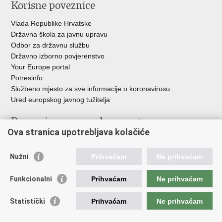
Korisne poveznice
Vlada Republike Hrvatske
Državna škola za javnu upravu
Odbor za državnu službu
Državno izborno povjerenstvo
Your Europe portal
Potresinfo
Službeno mjesto za sve informacije o koronavirusu
Ured europskog javnog tužitelja
Poveznice pravosudnog sustava
Ova stranica upotrebljava kolačiće
Portal sudova
Državno odvjetništvo
Nužni
Prihvaćam
Ne prihvaćam
Ured za suzbijanje korupcije i organiziranog kriminaliteta
Državno sudbeno vijeće
Funkcionalni
Prihvaćam
Ne prihvaćam
Državnoodvjetničko vijeće
Pravosudna akademija
Statistički
Prihvaćam
Ne prihvaćam
Hrvatska odvjetnička komora
Hrvatska javnobilježnička komora