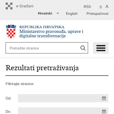
Preskoči
na
A
RSS
A
glavni
Hrvatski
English
Pristupačnost
sadržaj
Rezultati pretraživanja
Filtrirajte stranice:
Od:
Do: