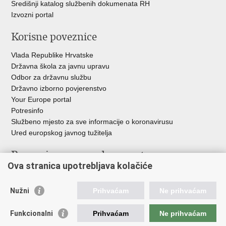
Središnji katalog službenih dokumenata RH
Izvozni portal
Korisne poveznice
Vlada Republike Hrvatske
Državna škola za javnu upravu
Odbor za državnu službu
Državno izborno povjerenstvo
Your Europe portal
Potresinfo
Službeno mjesto za sve informacije o koronavirusu
Ured europskog javnog tužitelja
Poveznice pravosudnog sustava
Ova stranica upotrebljava kolačiće
Portal sudova
Državno odvjetništvo
Nužni
Prihvaćam
Ne prihvaćam
Ured za suzbijanje korupcije i organiziranog kriminaliteta
Državno sudbeno vijeće
Funkcionalni
Prihvaćam
Ne prihvaćam
Državnoodvjetničko vijeće