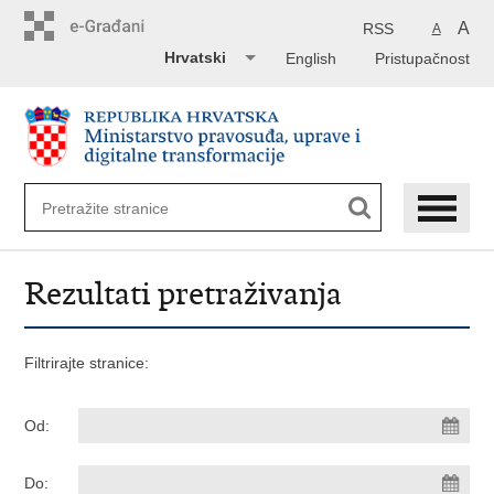
Preskoči
na
A
RSS
A
glavni
Hrvatski
English
Pristupačnost
sadržaj
Rezultati pretraživanja
Filtrirajte stranice:
Od:
Do: