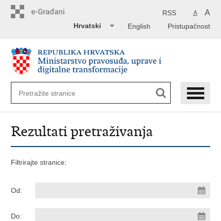
Preskoči
na
A
RSS
A
glavni
Hrvatski
English
Pristupačnost
sadržaj
Rezultati pretraživanja
Filtrirajte stranice:
Od:
Do: