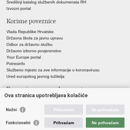
Središnji katalog službenih dokumenata RH
Izvozni portal
Korisne poveznice
Vlada Republike Hrvatske
Državna škola za javnu upravu
Odbor za državnu službu
Državno izborno povjerenstvo
Your Europe portal
Potresinfo
Službeno mjesto za sve informacije o koronavirusu
Ured europskog javnog tužitelja
Poveznice pravosudnog sustava
Ova stranica upotrebljava kolačiće
Portal sudova
Državno odvjetništvo
Nužni
Prihvaćam
Ne prihvaćam
Ured za suzbijanje korupcije i organiziranog kriminaliteta
Državno sudbeno vijeće
Funkcionalni
Prihvaćam
Ne prihvaćam
Državnoodvjetničko vijeće