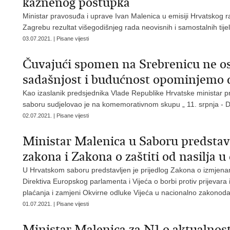
kaznenog postupka
Ministar pravosuđa i uprave Ivan Malenica u emisiji Hrvatskog ra
Zagrebu rezultat višegodišnjeg rada neovisnih i samostalnih tije
03.07.2021. | Pisane vijesti
Čuvajući spomen na Srebrenicu ne ost
sadašnjost i budućnost opominjemo d
Kao izaslanik predsjednika Vlade Republike Hrvatske ministar p
saboru sudjelovao je na komemorativnom skupu „ 11. srpnja - D
02.07.2021. | Pisane vijesti
Ministar Malenica u Saboru predsta
zakona i Zakona o zaštiti od nasilja u 
U Hrvatskom saboru predstavljen je prijedlog Zakona o izmje
Direktiva Europskog parlamenta i Vijeća o borbi protiv prijevara
plaćanja i zamjeni Okvirne odluke Vijeća u nacionalno zakonod
01.07.2021. | Pisane vijesti
Ministar Malenica za N1 o aktualno