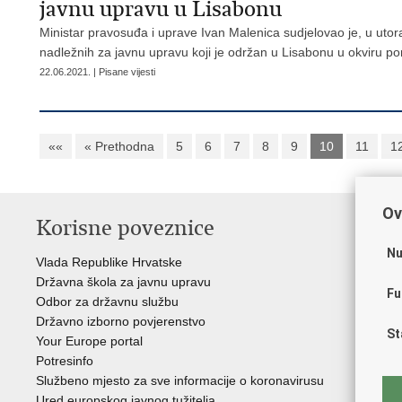
javnu upravu u Lisabonu
Ministar pravosuđa i uprave Ivan Malenica sudjelovao je, u utor
nadležnih za javnu upravu koji je održan u Lisabonu u okviru p
22.06.2021. | Pisane vijesti
««
« Prethodna
5
6
7
8
9
10
11
1
Ov
Korisne poveznice
P
Nu
Vlada Republike Hrvatske
Por
Državna škola za javnu upravu
Drž
Fu
Odbor za državnu službu
Ure
Državno izborno povjerenstvo
Drž
St
Your Europe portal
Drž
Potresinfo
Pra
Službeno mjesto za sve informacije o koronavirusu
Hrv
Ured europskog javnog tužitelja
Hrv