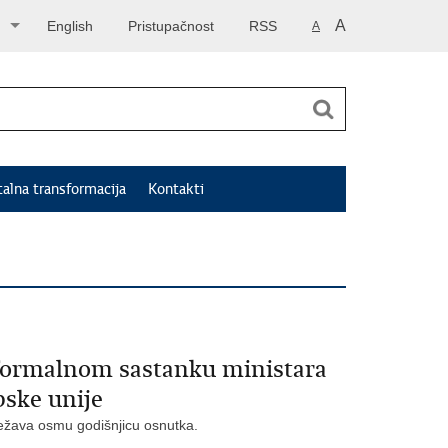
A
English
Pristupačnost
RSS
A
talna transformacija
Kontakti
formalnom sastanku ministara
pske unije
lježava osmu godišnjicu osnutka.