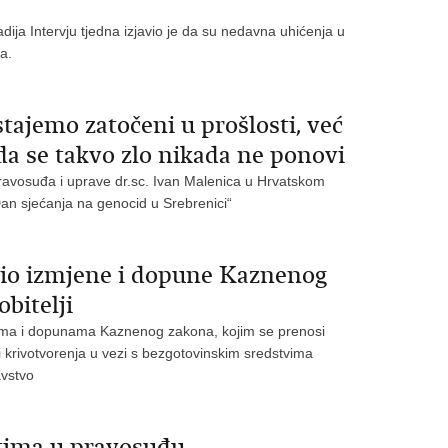
dija Intervju tjedna izjavio je da su nedavna uhićenja u
la.
ajemo zatočeni u prošlosti, već
a se takvo zlo nikada ne ponovi
ravosuđa i uprave dr.sc. Ivan Malenica u Hrvatskom
an sjećanja na genocid u Srebrenici“
vio izmjene i dopune Kaznenog
obitelji
nama i dopunama Kaznenog zakona, kojim se prenosi
 i krivotvorenja u vezi s bezgotovinskim sredstvima
avstvo
stima u pravosuđu