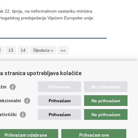
ak 22. lipnja, na neformalnom sastanku ministra
ortugalskog predsjedanja Vijećem Europske unije.
2
13
14
Sljedeća »
»»
a stranica upotrebljava kolačiće
oveznice pravosudnog sustava
žni
Prihvaćam
Ne prihvaćam
tal sudova
avno odvjetništvo
nkcionalni
Prihvaćam
Ne prihvaćam
d za suzbijanje korupcije i organiziranog kriminaliteta
avno sudbeno vijeće
atistički
Prihvaćam
Ne prihvaćam
avnoodvjetničko vijeće
vosudna akademija
atska odvjetnička komora
Prihvaćam odabrane
Prihvaćam sve
atska javnobilježnička komora