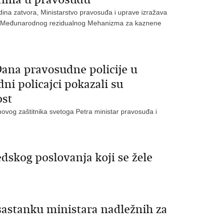
dina zatvora, Ministarstvo pravosuđa i uprave izražava
ća Međunarodnog rezidualnog Mehanizma za kaznene
Dana pravosudne policije u
ni policajci pokazali su
ost
hovog zaštitnika svetoga Petra ministar pravosuđa i
edskog poslovanja koji se žele
astanku ministara nadležnih za