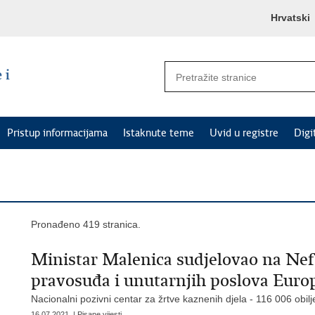
Hrvatski
Pristup informacijama
Istaknute teme
Uvid u registre
Digi
Pronađeno 419 stranica.
Ministar Malenica sudjelovao na Ne
pravosuđa i unutarnjih poslova Euro
Nacionalni pozivni centar za žrtve kaznenih djela - 116 006 obi
16.07.2021. | Pisane vijesti