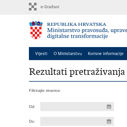
Preskoči
na
glavni
sadržaj
Vijesti
O Ministarstvu
Korisne informacije
Rezultati pretraživanja
Filtrirajte stranice:
Od:
Do: