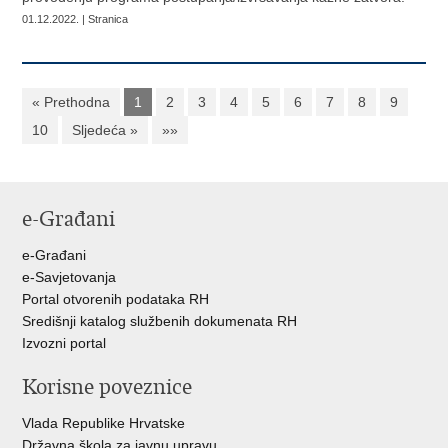
01.12.2022. | Stranica
« Prethodna
1
2
3
4
5
6
7
8
9
10
Sljedeća »
»»
e-Građani
e-Građani
e-Savjetovanja
Portal otvorenih podataka RH
Središnji katalog službenih dokumenata RH
Izvozni portal
Korisne poveznice
Vlada Republike Hrvatske
Državna škola za javnu upravu