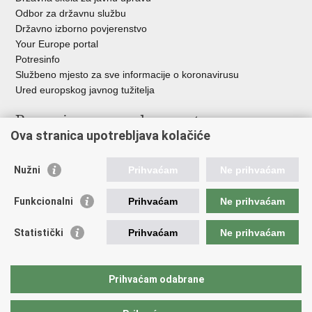
Odbor za državnu službu
Državno izborno povjerenstvo
Your Europe portal
Potresinfo
Službeno mjesto za sve informacije o koronavirusu
Ured europskog javnog tužitelja
Poveznice pravosudnog sustava
Ova stranica upotrebljava kolačiće
Portal sudova
Državno odvjetništvo
Nužni
Prihvaćam
Ne prihvaćam
Ured za suzbijanje korupcije i organiziranog kriminaliteta
Državno sudbeno vijeće
Funkcionalni
Prihvaćam
Ne prihvaćam
Državnoodvjetničko vijeće
Pravosudna akademija
Statistički
Prihvaćam
Ne prihvaćam
Hrvatska odvjetnička komora
Hrvatska javnobilježnička komora
Europski pravosudni portal
Prihvaćam odabrane