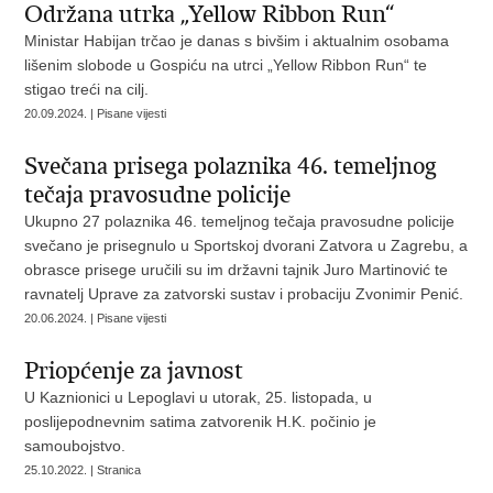
Održana utrka „Yellow Ribbon Run“
Ministar Habijan trčao je danas s bivšim i aktualnim osobama
lišenim slobode u Gospiću na utrci „Yellow Ribbon Run“ te
stigao treći na cilj.
20.09.2024. | Pisane vijesti
Svečana prisega polaznika 46. temeljnog
tečaja pravosudne policije
Ukupno 27 polaznika 46. temeljnog tečaja pravosudne policije
svečano je prisegnulo u Sportskoj dvorani Zatvora u Zagrebu, a
obrasce prisege uručili su im državni tajnik Juro Martinović te
ravnatelj Uprave za zatvorski sustav i probaciju Zvonimir Penić.
20.06.2024. | Pisane vijesti
Priopćenje za javnost
U Kaznionici u Lepoglavi u utorak, 25. listopada, u
poslijepodnevnim satima zatvorenik H.K. počinio je
samoubojstvo.
25.10.2022. | Stranica