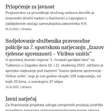
Priopćenje za javnost
Povjerenstvo za provođenje stručnog nadzora dovršilo je
izvanredni stručni nadzor u Kaznionici u Lepoglavi o
zabilježenom slučaju samoubojstva zatvorenika H.K.
05.11.2022. | Stranica
Sudjelovanje službenika pravosudne
policije na 7. sportskom natjecanju „Izazov
tjelesne spremnosti – Viribus unitis“
U sportskoj dvorani vojarne “1. hrvatski gardijski zbor” na
Tuškancu u Zagrebu dana 10. i 11. studenog 2022. održano je
sportsko natjecanje pod nazivom “Izazov tjelesne spremnosti -
Viribus unitis”, koje je ove godine okupilo 108 natjecatelja, od
kojih 20 žena, u sveukupno 37 ekipa.
14.11.2022. | Stranica
Javni natječaj
Za financiranje projekata udruga usmjerenih pružanju podrške
provođenju programa postupanja/izvršavanja kazne zatvora.