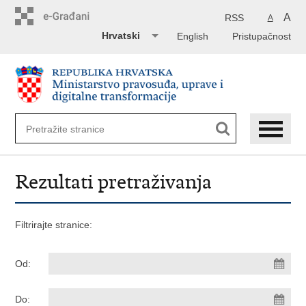
Preskoči
na
A
RSS
A
glavni
Hrvatski
English
Pristupačnost
sadržaj
Rezultati pretraživanja
Filtrirajte stranice:
Od:
Do: