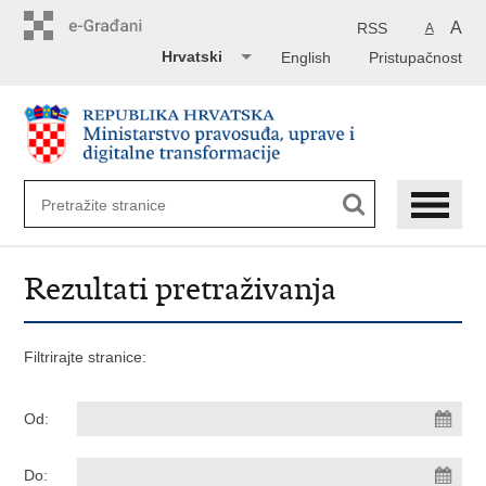
Preskoči
na
A
RSS
A
glavni
Hrvatski
English
Pristupačnost
sadržaj
Rezultati pretraživanja
Filtrirajte stranice:
Od:
Do: