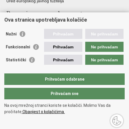
Ured europskog javnog tužitelja
Poveznice pravosudnog sustava
Ova stranica upotrebljava kolačiće
Portal sudova
Državno odvjetništvo
Nužni
Prihvaćam
Ne prihvaćam
Ured za suzbijanje korupcije i organiziranog kriminaliteta
Državno sudbeno vijeće
Funkcionalni
Prihvaćam
Ne prihvaćam
Državnoodvjetničko vijeće
Pravosudna akademija
Statistički
Prihvaćam
Ne prihvaćam
Hrvatska odvjetnička komora
Hrvatska javnobilježnička komora
Europski pravosudni portal
Prihvaćam odabrane
Prihvaćam sve
Povratak na vrh
Copyright © 2026 Ministarstvo pravosuđa, uprave i digitalne
Na ovoj mrežnoj stranci koriste se kolačići. Molimo Vas da
transformacije Republike Hrvatske.
Uvjeti korištenja
.
Izjava o
pročitate
Obavijest o kolačićima.
pristupačnosti
.