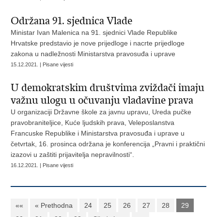
Održana 91. sjednica Vlade
Ministar Ivan Malenica na 91. sjednici Vlade Republike
Hrvatske predstavio je nove prijedloge i nacrte prijedloge
zakona u nadležnosti Ministarstva pravosuđa i uprave
15.12.2021. | Pisane vijesti
U demokratskim društvima zviždači imaju
važnu ulogu u očuvanju vladavine prava
U organizaciji Državne škole za javnu upravu, Ureda pučke
pravobraniteljice, Kuće ljudskih prava, Veleposlanstva
Francuske Republike i Ministarstva pravosuđa i uprave u
četvrtak, 16. prosinca održana je konferencija „Pravni i praktični
izazovi u zaštiti prijavitelja nepravilnosti“.
16.12.2021. | Pisane vijesti
««
« Prethodna
24
25
26
27
28
29