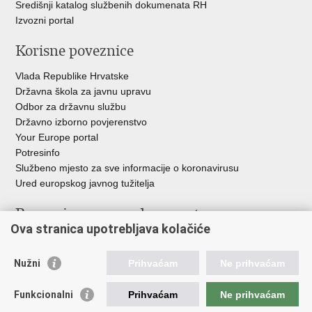
Središnji katalog službenih dokumenata RH
Izvozni portal
Korisne poveznice
Vlada Republike Hrvatske
Državna škola za javnu upravu
Odbor za državnu službu
Državno izborno povjerenstvo
Your Europe portal
Potresinfo
Službeno mjesto za sve informacije o koronavirusu
Ured europskog javnog tužitelja
Poveznice pravosudnog sustava
Ova stranica upotrebljava kolačiće
Portal sudova
Državno odvjetništvo
Nužni
Prihvaćam
Ne prihvaćam
Ured za suzbijanje korupcije i organiziranog kriminaliteta
Državno sudbeno vijeće
Funkcionalni
Prihvaćam
Ne prihvaćam
Državnoodvjetničko vijeće