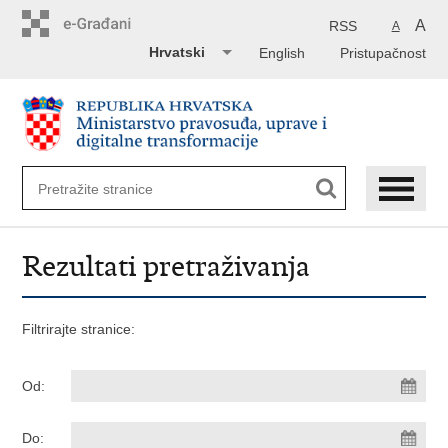
Preskoči
na
A
RSS
A
glavni
Hrvatski
English
Pristupačnost
sadržaj
Rezultati pretraživanja
Filtrirajte stranice:
Od:
Do: