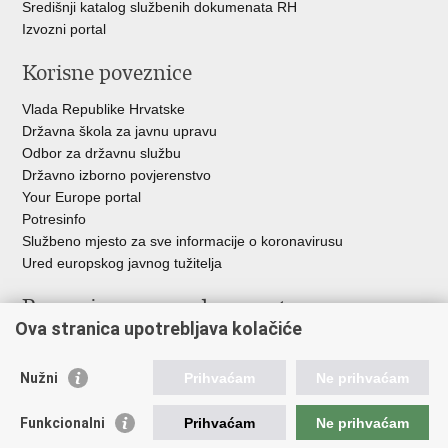
Središnji katalog službenih dokumenata RH
Izvozni portal
Korisne poveznice
Vlada Republike Hrvatske
Državna škola za javnu upravu
Odbor za državnu službu
Državno izborno povjerenstvo
Your Europe portal
Potresinfo
Službeno mjesto za sve informacije o koronavirusu
Ured europskog javnog tužitelja
Poveznice pravosudnog sustava
Ova stranica upotrebljava kolačiće
Portal sudova
Državno odvjetništvo
Nužni
Prihvaćam
Ne prihvaćam
Ured za suzbijanje korupcije i organiziranog kriminaliteta
Državno sudbeno vijeće
Funkcionalni
Prihvaćam
Ne prihvaćam
Državnoodvjetničko vijeće