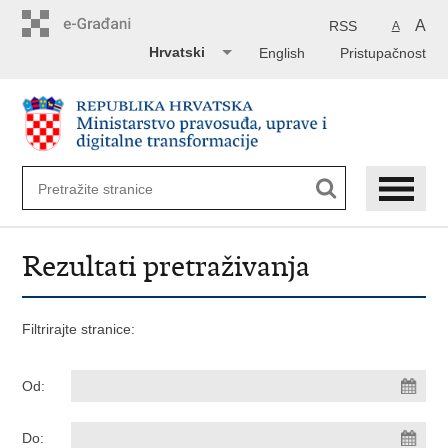
Preskoči
na
A
RSS
A
glavni
Hrvatski
English
Pristupačnost
sadržaj
Rezultati pretraživanja
Filtrirajte stranice:
Od:
Do: