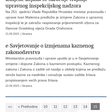
upravnog inspekcijskog nadzora
Na 251. sjednici Vlade Republike Hrvatske ministar pravosuđa i
uprave Ivan Malenica predložio je izmjene Zakona o upravnoj
inspekciji te je zatražio raspisivanje prijevremenih izbora za
članove Gradskog vijeća Grada Orahovice.
21.09.2023. | Stranica
e-Savjetovanje o izmjenama kaznenog
zakonodavstva
Ministarstvo pravosuđa i uprave uputilo je u e-Savjetovanje
izmjene i dopune Zakona o kaznenom postupku, Kaznenog
zakona i Zakona o zaštiti od nasilja u obitelji kojima se predlažu
strože kazne za nasilnike i osnažuje sustav zaštite žrtava
propisivanjem većih prava žrtava.
22.09.2023. | Stranica
««
« Prethodna
10
11
12
13
14
15