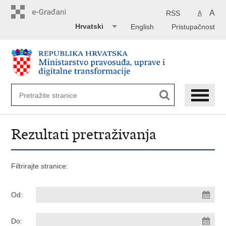
Preskoči
na
A
RSS
A
glavni
Hrvatski
English
Pristupačnost
sadržaj
Rezultati pretraživanja
Filtrirajte stranice:
Od:
Do: