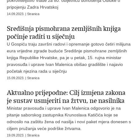
pokroviteljstvo Vlade za 80. obljetnicu donošenja Odluke o
pripojenju Zadra Hrvatskoj
14.09.2023. | Stranica
Središnja pismohrana zemljišnih knjiga
počinje raditi u siječnju
U Gospiću traju završni radovi i opremanje gotovo četiri milijuna
eura vrijedne zgrade buduće Središnje pismohrane zemljišnih
knjiga Republike Hrvatske, pa je u petak, 15. rujna ministar
pravosuđa i uprave Ivan Malenica obišao gradilište i najavio
početak njezina rada u siječnju
15.09.2023. | Stranica
Aktualno prijepodne: Cilj izmjena zakona
je sustav usmjeriti na žrtvu, ne nasilnika
Ministar pravosuđa i uprave Ivan Malenica odgovorio je na
pitanje saborskog zastupnika Krunoslava Katičića koje se
odnosilo na zaštitu žena od nasilja i novi paket mjera donesen s
ciljem pružanja veće podrške žrtvama.
19.09.2023. | Stranica