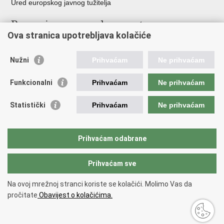
Ured europskog javnog tužitelja
Poveznice pravosudnog sustava
Ova stranica upotrebljava kolačiće
Portal sudova
Državno odvjetništvo
Nužni
Prihvaćam
Ne prihvaćam
Ured za suzbijanje korupcije i organiziranog kriminaliteta
Državno sudbeno vijeće
Funkcionalni
Prihvaćam
Ne prihvaćam
Državnoodvjetničko vijeće
Pravosudna akademija
Statistički
Prihvaćam
Ne prihvaćam
Hrvatska odvjetnička komora
Hrvatska javnobilježnička komora
Europski pravosudni portal
Prihvaćam odabrane
Prihvaćam sve
Povratak na vrh
Copyright © 2026 Ministarstvo pravosuđa, uprave i digitalne
Na ovoj mrežnoj stranci koriste se kolačići. Molimo Vas da
transformacije Republike Hrvatske.
Uvjeti korištenja
.
Izjava o
pročitate
Obavijest o kolačićima.
pristupačnosti
.