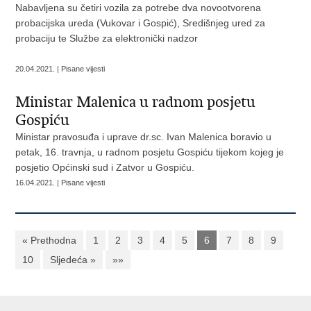
Nabavljena su četiri vozila za potrebe dva novootvorena
probacijska ureda (Vukovar i Gospić), Središnjeg ured za
probaciju te Službe za elektronički nadzor
20.04.2021. | Pisane vijesti
Ministar Malenica u radnom posjetu
Gospiću
Ministar pravosuđa i uprave dr.sc. Ivan Malenica boravio u
petak, 16. travnja, u radnom posjetu Gospiću tijekom kojeg je
posjetio Općinski sud i Zatvor u Gospiću.
16.04.2021. | Pisane vijesti
« Prethodna
1
2
3
4
5
6
7
8
9
10
Sljedeća »
»»