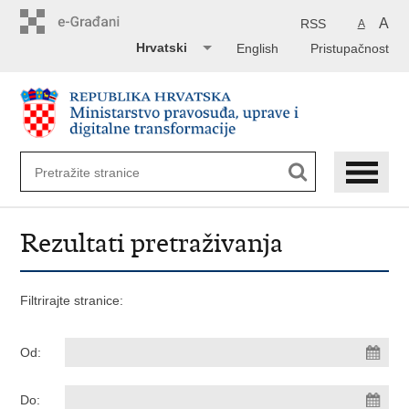
Preskoči
na
A
RSS
A
glavni
Hrvatski
English
Pristupačnost
sadržaj
Rezultati pretraživanja
Filtrirajte stranice:
Od:
Do: