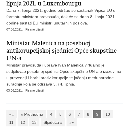
lipnja 2021. u Luxembourgu
Dana 7. lipnja 2021. godine održao se sastanak Vijeća EU u
formatu ministara pravosuđa, dok će se dana 8. lipnja 2021.
godine sastati EU ministri unutarnjih poslova.
07.06.2021. | Pisane vijesti
Ministar Malenica na posebnoj
antikorupcijskoj sjednici Opće skupštine
UN-a
Ministar pravosuđa i uprave Ivan Malenica virtualno je
sudjelovao posebnoj sjednici Opće skupštine UN-a o izazovima
u prevenciji i borbi protiv korupcije te jačanju međunarodne
suradnje koja se održava 3. i 4. lipnja.
03.06.2021. | Pisane vijesti
««
« Prethodna
4
5
6
7
8
9
10
11
12
13
Sljedeća »
»»