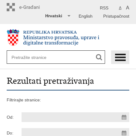
Preskoči
na
A
RSS
A
glavni
Hrvatski
English
Pristupačnost
sadržaj
Rezultati pretraživanja
Filtrirajte stranice:
Od:
Do: